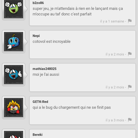
b2zo86
super jeu, je m'attendais à rien en le lançant mais ça
m'occupe au taf donc c'est parfait
il y a 1 semaine -
Nepi
cotovol est incroyable
il y a 2 mois -
mathias248025
moi je l'ai aussi
il y a 2 mois -
GETK-Red
qui a le bug du chargement qui ne se finit pas
il y a 3 mois -
Bereki