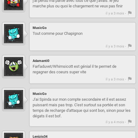
j'ai perdu ma partie avec tous ce que j'avais. le jeu
marche plus ou quoi le chargement ne veux pas finir
il y a 3 mois -
MusicGo
Tout comme pour Chapignon
il y a 3 mois -
Adamanti0
Farfaduvet/Whimsicott est génial il te permet de
regagner des coeurs super vite
il y a 3 mois -
MusicGo
J'ai Spinda sur mon compte secondaire et il est assez
puissant mais pas trop. C'est surtout sa portée et son
temps de recharge d'attaque qui sont bon, sinon pour les
dégats il est bof.
il y a 4 mois -
Lenizio34