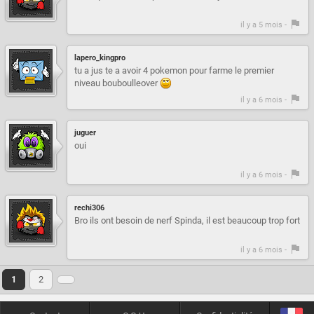
il y a 5 mois -
lapero_kingpro
tu a jus te a avoir 4 pokemon pour farme le premier
niveau bouboulleover
il y a 6 mois -
juguer
oui
il y a 6 mois -
rechi306
Bro ils ont besoin de nerf Spinda, il est beaucoup trop fort
il y a 6 mois -
1
2