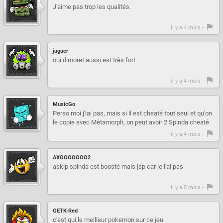
J'aime pas trop les qualités.
il y a 4 mois -
juguer
oui dimoret aussi est très fort
il y a 4 mois -
MusicGo
Perso moi j'lai pas, mais si il est cheaté tout seul et qu'on
le copie avec Métamorph, on peut avoir 2 Spinda cheaté.
il y a 4 mois -
AXOOOOOOO2
askip spinda est boosté mais jsp car je l'ai pas
il y a 5 mois -
GETK-Red
c'est qui le meilleur pokemon sur ce jeu