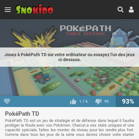
Jouez à PokéPath TD sur votre ordinateur ou essayez l'un des jeux
ci-dessous.
93%
1.1 k
90
PokéPath TD
PokéPath TD est un jeu de stratégie et de défense dans lequel il faudra
protéger la Route avec vos Pokémon. Chacun a ses stats uniques et une
capacité spéciale, faites les monter de niveau pour les rendre plus fort.
Comme dans tous les jeux de la série vous devrez choisir votre starter