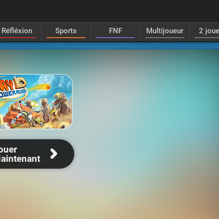
Réfléxion
Sports
FNF
Multijoueur
2 jou
ouer
aintenant