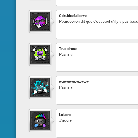
Gokubluefullpowe
Pourquoi on dit que c'est cool s'il y a pas b
Truc-chose
Pas mal
wwwwwwwwwwww
Pas mal
Lulupro
J'adore