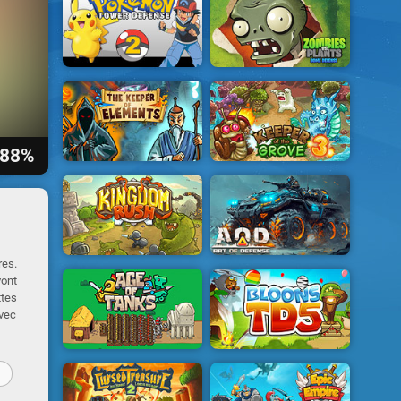
88%
res.
vont
ttes
avec