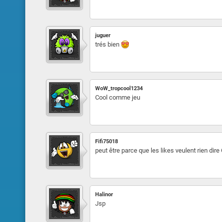
juguer
trés bien
WoW_tropcool1234
Cool comme jeu
Fifi75018
peut être parce que les likes veulent rien dir
Halinor
Jsp