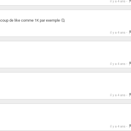
il y a 4 ans -
eaucoup de like comme 1K par exemple 🤔
il y a 4 ans -
il y a 4 ans -
il y a 4 ans -
il y a 4 ans -