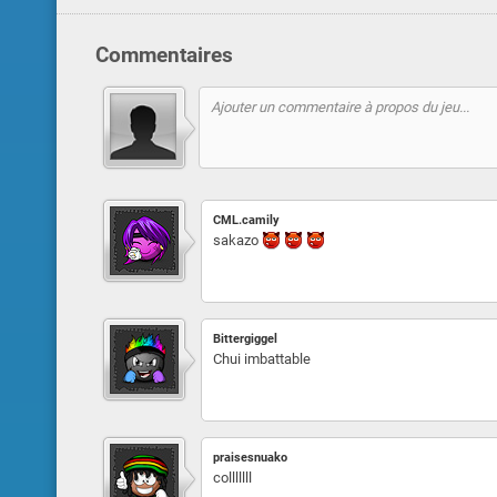
Commentaires
CML.camily
sakazo
Bittergiggel
Chui imbattable
praisesnuako
colllllll