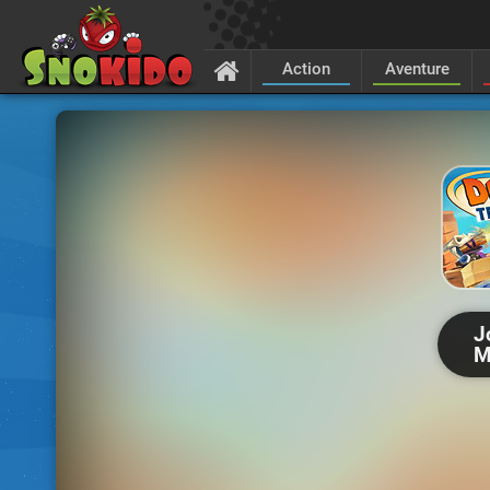
Action
Aventure
J
M