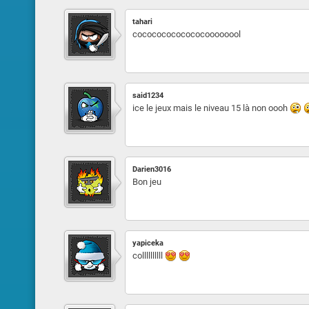
tahari
cocococococococoooooool
said1234
ice le jeux mais le niveau 15 là non oooh
Darien3016
Bon jeu
yapiceka
collllllllll