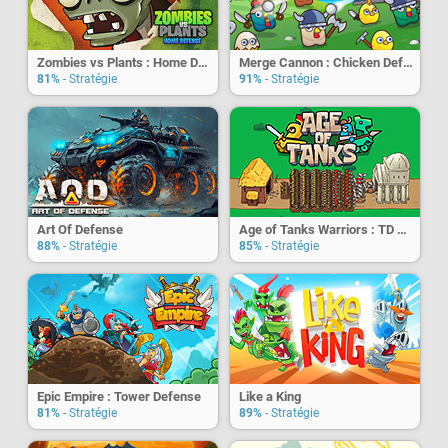
Zombies vs Plants : Home Defense
Merge Cannon : Chicken Defense
81%
- Stratégie
91%
- Stratégie
Art Of Defense
Age of Tanks Warriors : TD War
88%
- Stratégie
85%
- Stratégie
Epic Empire : Tower Defense
Like a King
81%
- Stratégie
89%
- Stratégie