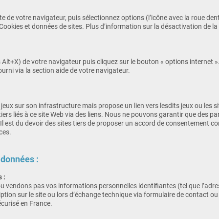
e de votre navigateur, puis sélectionnez options (l’icône avec la roue denté
Cookies et données de sites. Plus d’information sur la désactivation de la
 Alt+X) de votre navigateur puis cliquez sur le bouton « options internet »
urni via la section aide de votre navigateur.
eux sur son infrastructure mais propose un lien vers lesdits jeux ou les s
iers liés à ce site Web via des liens. Nous ne pouvons garantir que des pa
 Il est du devoir des sites tiers de proposer un accord de consentement 
ces.
 données :
 :
vendons pas vos informations personnelles identifiantes (tel que l’adresse
ription sur le site ou lors d’échange technique via formulaire de contact
curisé en France.