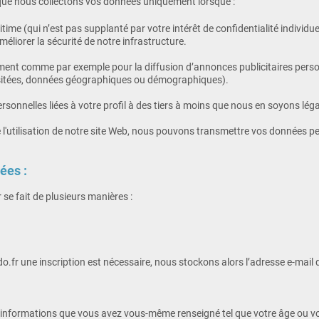
que nous collectons vos données uniquement lorsque :
gitime (qui n’est pas supplanté par votre intérêt de confidentialité indiv
méliorer la sécurité de notre infrastructure.
t comme par exemple pour la diffusion d’annonces publicitaires personna
s visitées, données géographiques ou démographiques).
nnelles liées à votre profil à des tiers à moins que nous en soyons lé
 l'utilisation de notre site Web, nous pouvons transmettre vos données p
ées :
 se fait de plusieurs manières :
kido.fr une inscription est nécessaire, nous stockons alors l’adresse e-mai
es informations que vous avez vous-même renseigné tel que votre âge ou vot