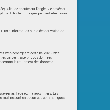
e). Cliquez ensuite sur l’onglet vie privée et
 plupart des technologies peuvent être fourni
. Plus d’information sur la désactivation de
ites web hébergeant certains jeux. Cette
rties tierces traiteront vos données
concernant le traitement des données
 e-mail, l’âge etc.) à aucun tiers. Les
 ou e-mail ne sont en aucun cas communiqués