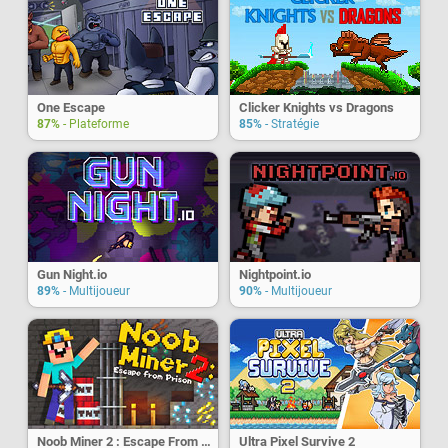
One Escape
Clicker Knights vs Dragons
87%
- Plateforme
85%
- Stratégie
Gun Night.io
Nightpoint.io
89%
- Multijoueur
90%
- Multijoueur
Noob Miner 2 : Escape From Prison
Ultra Pixel Survive 2