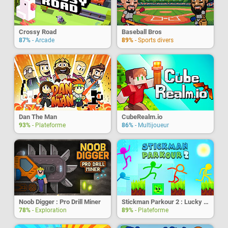
Crossy Road
Baseball Bros
87%
- Arcade
89%
- Sports divers
Dan The Man
CubeRealm.io
93%
- Plateforme
86%
- Multijoueur
Noob Digger : Pro Drill Miner
Stickman Parkour 2 : Lucky Block
78%
- Exploration
89%
- Plateforme