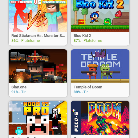
Red Stickman Vs. Monster School
Bloo Kid 2
86%
- Plateforme
87%
- Plateforme
Slay.one
Temple of Boom
91%
- Tir
88%
- Tir