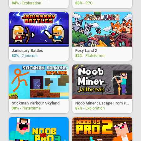
84%
- Exploration
88%
- RPG
Janissary Battles
Foxy Land 2
83%
- 2 joueurs
82%
- Plateforme
Stickman Parkour Skyland
Noob Miner : Escape From Prison
90%
- Plateforme
87%
- Exploration