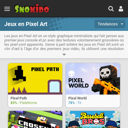
Jeux en Pixel Art
Tendances
Les jeux en Pixel Art on un style graphique minimaliste qui fait penser aux
premier jeux console et pc avec des textures volontairement grossières où
les pixel sont apparents. Genre à part entière les jeux en Pixel Art sont un
clin d’œil à l’âge d’or des premiers jeux vidéo, ils utilisent une résolution
d’écran basse et sont souvent limité en terme de couleur, conformément à
ce que les machines de l’époque offraient en terme de possibilité
graphique et visuel.
Pixel Path
Pixel World
83%
- Plateforme
78%
- Tir