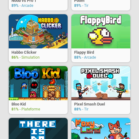
Noob vs Pro 1
Poom
89%
- Arcade
89%
- Tir
Habbo Clicker
Flappy Bird
86%
- Simulation
88%
- Arcade
Bloo Kid
Pixel Smash Duel
81%
- Plateforme
88%
- Tir