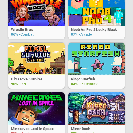
Wrestle Bros
Noob Vs Pro 4 Lucky Block
86%
- Combat
87%
- Arcade
Ultra Pixel Survive
Ringo Starfish
90%
- RPG
84%
- Plateforme
Minecaves Lost In Space
Miner Dash