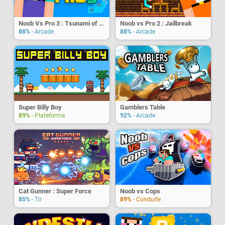
Noob Vs Pro 3 : Tsunami of Love
Noob vs Pro 2 : Jailbreak
88%
- Arcade
88%
- Arcade
Super Billy Boy
Gamblers Table
89%
- Plateforme
92%
- Arcade
Cat Gunner : Super Force
Noob vs Cops
85%
- Tir
89%
- Conduite