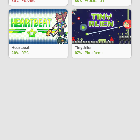
85%
- Puzzles
88%
- Exploration
Heartbeat
Tiny Alien
88%
- RPG
87%
- Plateforme