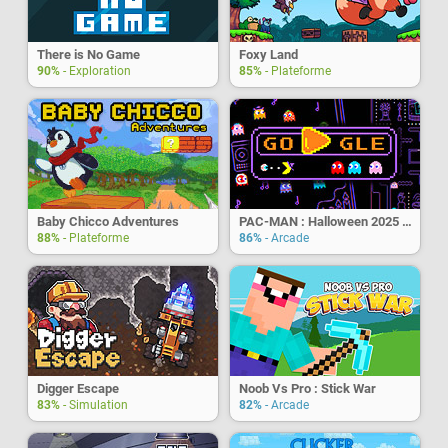
There is No Game
Foxy Land
90%
- Exploration
85%
- Plateforme
Baby Chicco Adventures
PAC-MAN : Halloween 2025 Edition Doodle
88%
- Plateforme
86%
- Arcade
Digger Escape
Noob Vs Pro : Stick War
83%
- Simulation
82%
- Arcade