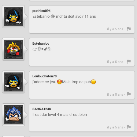
prathies094
Estebanlo 😂 mdr tu doit avoir 11 ans
il y a 5 ans -
Estebanloo
👉👌=🍆💦
il y a 5 ans -
Loulouchaton78
j'adore ce jeu.
Mais trop de pub
il y a 5 ans -
SAHRA1248
il est dur level 4 mais c' est bien
il y a 5 ans -