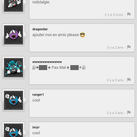
nolstalgie.
il y a 5 mois -
dragondar
ajouter moi en amis please
il y a 2 ans -
wwwwwwwwwwww
இ☀███ ♣ Pas Mal ♣ ███☀இ
il y a 3 ans -
ranger1
cool
il y a 3 ans -
imyr
cool