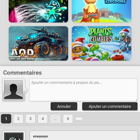
Commentaires
Annuler
Ajouter un commentaire
1
2
3
4
…
6
erwanoov