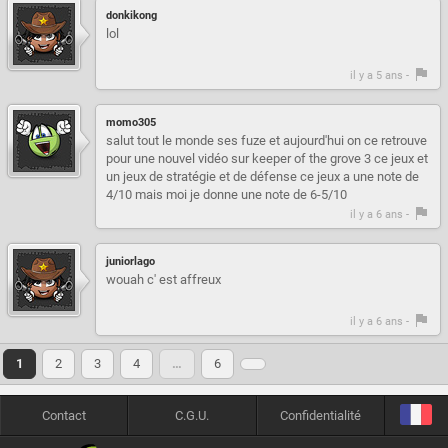
donkikong
lol
il y a 5 ans -
momo305
salut tout le monde ses fuze et aujourd'hui on ce retrouve
pour une nouvel vidéo sur keeper of the grove 3 ce jeux et
un jeux de stratégie et de défense ce jeux a une note de
4/10 mais moi je donne une note de 6-5/10
il y a 6 ans -
juniorlago
wouah c' est affreux
il y a 6 ans -
1
2
3
4
…
6
Contact
C.G.U.
Confidentialité