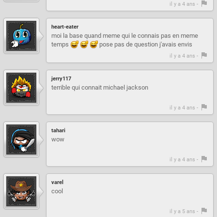
il y a 4 ans -
heart-eater
moi la base quand meme qui le connais pas en meme
temps
pose pas de question j'avais envis
il y a 4 ans -
jerry117
terrible qui connait michael jackson
il y a 4 ans -
tahari
wow
il y a 4 ans -
varel
cool
il y a 5 ans -