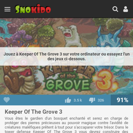
Jouez à Keeper Of The Grove 3 sur votre ordinateur ou essayez l'un
des jeux ci-dessous.
91%
3.5 k
326
Keeper Of The Grove 3
Vous êtes le gardien d'un bosquet enchanté et serez en charge de
protéger des pierres précieuses au pouvoir magique contre l'avidité de
créatures maléfiques prêtent à tout pour s'accaparer votre trésor. Dans le
tower defense Keeper Of The Grove 3 vous devrez construire des