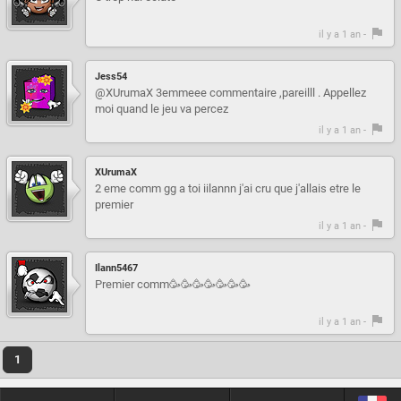
il y a 1 an -
Jess54
@XUrumaX 3emmeee commentaire ,pareilll . Appellez
moi quand le jeu va percez
il y a 1 an -
XUrumaX
2 eme comm gg a toi iilannn j'ai cru que j'allais etre le
premier
il y a 1 an -
Ilann5467
Premier comm🥳🥳🥳🥳🥳🥳🥳
il y a 1 an -
1