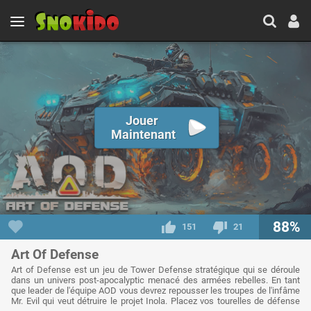
Jouer
Maintenant
88%
151
21
Art Of Defense
Art of Defense est un jeu de Tower Defense stratégique qui se déroule
dans un univers post-apocalyptic menacé des armées rebelles. En tant
que leader de l'équipe AOD vous devrez repousser les troupes de l'infâme
Mr. Evil qui veut détruire le projet Inola. Placez vos tourelles de défense