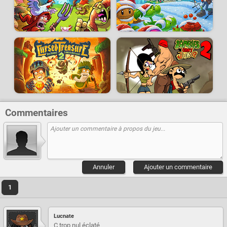
Commentaires
Annuler
Ajouter un commentaire
1
Lucnate
C trop nul éclaté