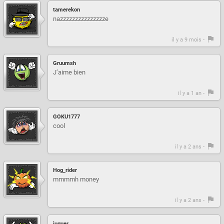
tamerekon
nazzzzzzzzzzzzzzze
il y a 9 mois -
Gruumsh
J’aime bien
il y a 1 an -
GOKU1777
cool
il y a 2 ans -
Hog_rider
mmmmh money
il y a 2 ans -
juguer