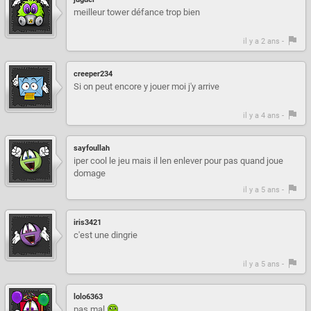
meilleur tower défance trop bien
il y a 2 ans -
creeper234
Si on peut encore y jouer moi j'y arrive
il y a 4 ans -
sayfoullah
iper cool le jeu mais il len enlever pour pas quand joue
domage
il y a 5 ans -
iris3421
c'est une dingrie
il y a 5 ans -
lolo6363
pas mal