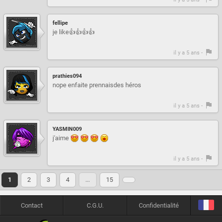
fellipe
je like👍👍👍👍
il y a 5 ans -
prathies094
nope enfaite prennaisdes héros
il y a 5 ans -
YASMIN009
j'aime
il y a 5 ans -
1
2
3
4
…
15
Contact
C.G.U.
Confidentialité