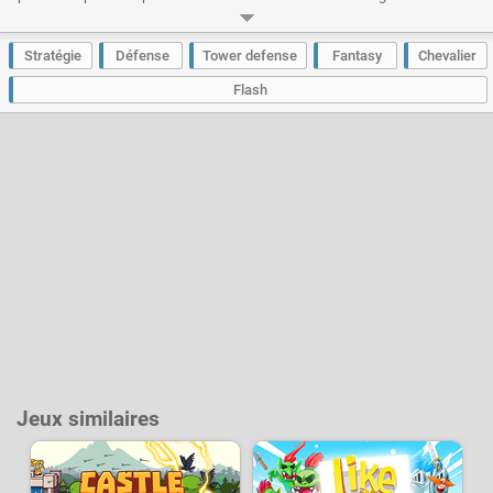
un Tower Defense très complet et superbement réalisé qui vous
proposera de longues heures de jeu si vous voulez finir la campagne avec
toutes les étoiles et dans tous les modes de difficulté.
Stratégie
Défense
Tower defense
Fantasy
Chevalier
Développeur :
IronHide
- Joué
212 k
fois
Flash
Jeux similaires