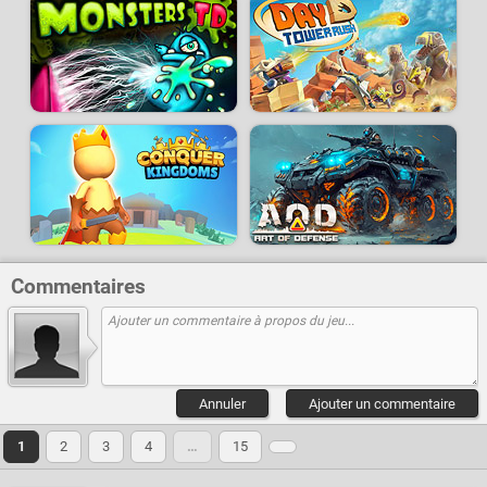
Commentaires
Annuler
Ajouter un commentaire
1
2
3
4
…
15