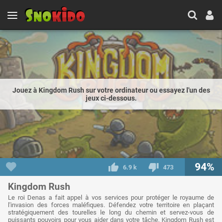
Jouez à Kingdom Rush sur votre ordinateur ou essayez l'un des
jeux ci-dessous.
94%
6.9 k
473
Kingdom Rush
Le roi Denas a fait appel à vos services pour protéger le royaume de
l'invasion des forces maléfiques. Défendez votre territoire en plaçant
stratégiquement des tourelles le long du chemin et servez-vous de
puissants pouvoirs pour vous aider dans votre tâche. Kingdom Rush est