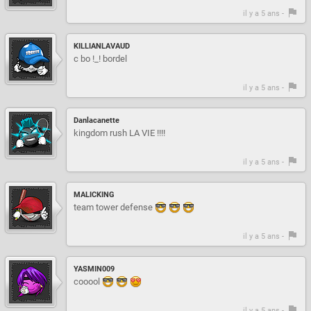
il y a 5 ans -
KILLIANLAVAUD
c bo !_! bordel
il y a 5 ans -
Danlacanette
kingdom rush LA VIE !!!!
il y a 5 ans -
MALICKING
team tower defense
il y a 5 ans -
YASMIN009
cooool
il y a 5 ans -