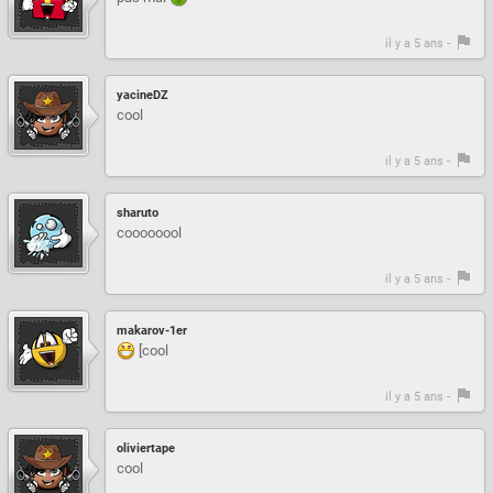
il y a 5 ans -
yacineDZ
cool
il y a 5 ans -
sharuto
coooooool
il y a 5 ans -
makarov-1er
[cool
il y a 5 ans -
oliviertape
cool