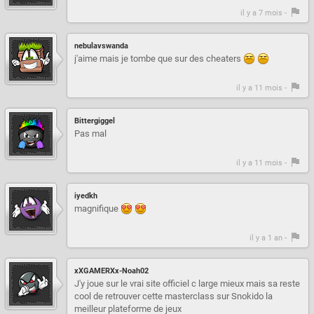
il y a 7 mois -
nebulavswanda
j'aime mais je tombe que sur des cheaters
il y a 11 mois -
Bittergiggel
Pas mal
il y a 11 mois -
iyedkh
magnifique
il y a 1 an -
xXGAMERXx-Noah02
J'y joue sur le vrai site officiel c large mieux mais sa reste
cool de retrouver cette masterclass sur Snokido la
meilleur plateforme de jeux