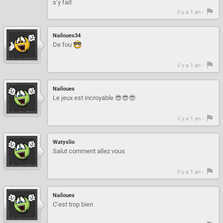
s’y fait
il y a 1 an -
Nailoues34
De fou
il y a 1 an -
Nailoues
Le jeux est incroyable 😎😎😎
il y a 1 an -
Watyslio
Salut comment allez vous
il y a 1 an -
Nailoues
C’est trop bien