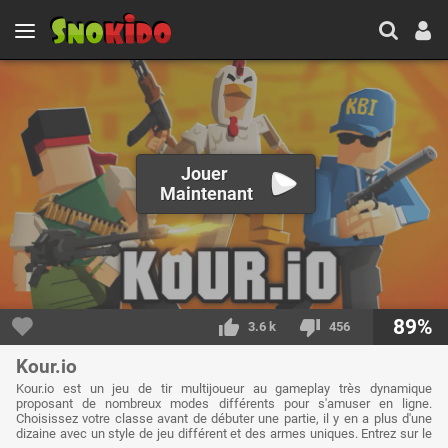
Jouer
Maintenant
89%
3.6 k
456
Kour.io
Kour.io est un jeu de tir multijoueur au gameplay très dynamique
proposant de nombreux modes différents pour s'amuser en ligne.
Choisissez votre classe avant de débuter une partie, il y en a plus d'une
dizaine avec un style de jeu différent et des armes uniques. Entrez sur le