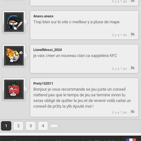
il y a 1 an -
Anass.anass
Trop bien sur le site c meilleur y a pluse de mape
il y a 1 an -
LionelMessi_2024
je vais creer un nouveau clan ca sappelera KFC
il y a 1 an -
Prety152011
Bonjour je vous recommande se jeu juste un conseil
n'attend pas que le temps de jeu se termine sinon tu
seras obligé de quitter le jeu et de revenir voilà caitai un
conseil de pr3ty la ytb Ajouté moi !
il y a 1 an -
1
2
3
4