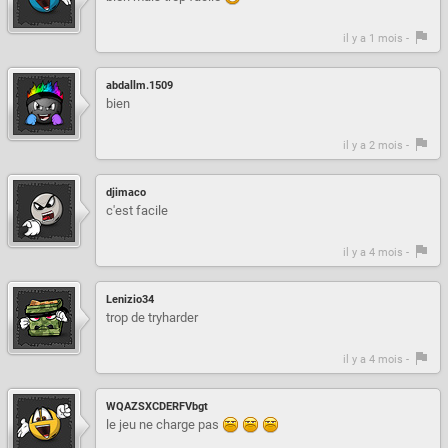
il y a 1 mois -
abdallm.1509
bien
il y a 2 mois -
djimaco
c'est facile
il y a 4 mois -
Lenizio34
trop de tryharder
il y a 4 mois -
WQAZSXCDERFVbgt
le jeu ne charge pas