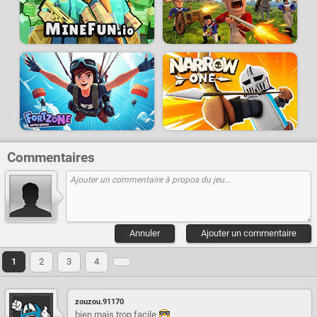
Commentaires
Annuler
Ajouter un commentaire
1
2
3
4
zouzou.91170
bien mais trop facile