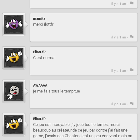
il y a 1 an -
mamita
merci ilottfr
il y a 1 an -
Eliott.fR
C’est normal
il y a 1 an -
AWAAAA
je me fais tous le temp tue
il y a 1 an -
Eliott.fR
Ce jeu est incroyable, j’y joue tout le temps, merci
beaucoup au créateur de ce jeu par contre j’ai fait une
game, j’avais des Cheater c’est un peu énervant mais on