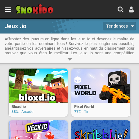
Jeux .io
Tendances
Affrontez des joueurs en ligne dans les jeux .io et devenez le maître de
votre partie en les dominant tous ! Survivez le plus longtemps possible,
anéantissez vos adversaires et hissez-vous en haut du classement pour
prouver que vous êtes le meilleur. Les jeux .io sont une compétition
constante entre les joueurs du monde entier, tir, arcade, course, tous les
genres sont représentés.
Bloxd.io
Pixel World
88%
- Arcade
77%
- Tir