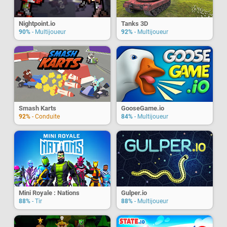
Nightpoint.io
Tanks 3D
90%
- Multijoueur
92%
- Multijoueur
Smash Karts
GooseGame.io
92%
- Conduite
84%
- Multijoueur
Mini Royale : Nations
Gulper.io
88%
- Tir
88%
- Multijoueur