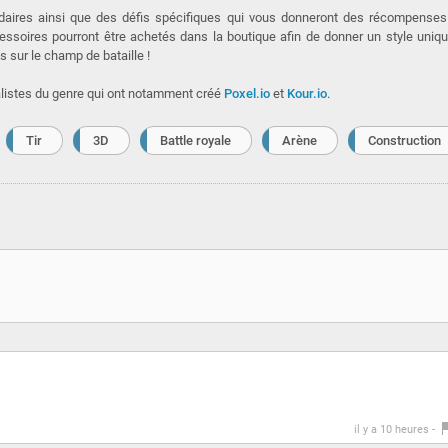
aires ainsi que des défis spécifiques qui vous donneront des récompenses
soires pourront être achetés dans la boutique afin de donner un style uniq
 sur le champ de bataille !
alistes du genre qui ont notamment créé
Poxel.io
et
Kour.io
.
Tir
3D
Battle royale
Arène
Construction
il y a 10 heures -