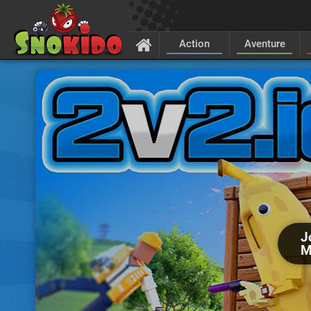
Action
Aventure
J
M