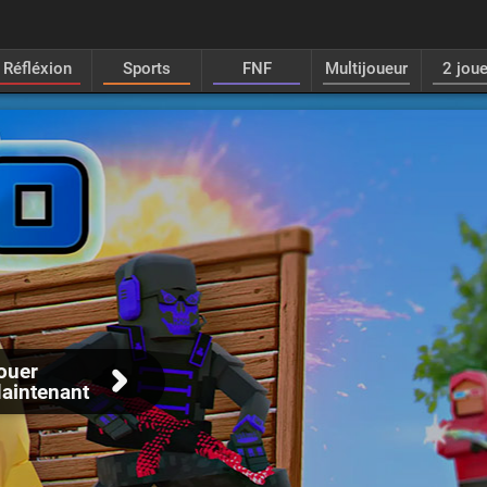
Réfléxion
Sports
FNF
Multijoueur
2 jou
ouer
aintenant