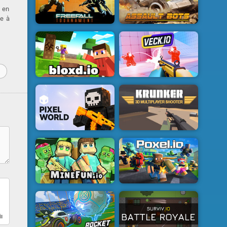
 en
ue à