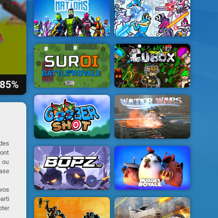
85%
 des
ont
e ou
base
 vos
arti
pter