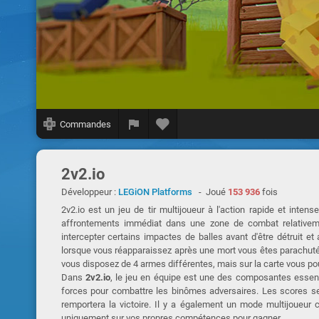
Commandes
2v2.io
Développeur :
LEGiON Platforms
- Joué
153 936
fois
2v2.io est un jeu de tir multijoueur à l'action rapide et inten
affrontements immédiat dans une zone de combat relativemen
intercepter certains impactes de balles avant d'être détruit 
lorsque vous réapparaissez après une mort vous êtes parachuté d
vous disposez de 4 armes différentes, mais sur la carte vous po
Dans
2v2.io
, le jeu en équipe est une des composantes essenti
forces pour combattre les binômes adversaires. Les scores ser
remportera la victoire. Il y a également un mode multijoueur 
uniquement sur vos propres compétences pour gagner.