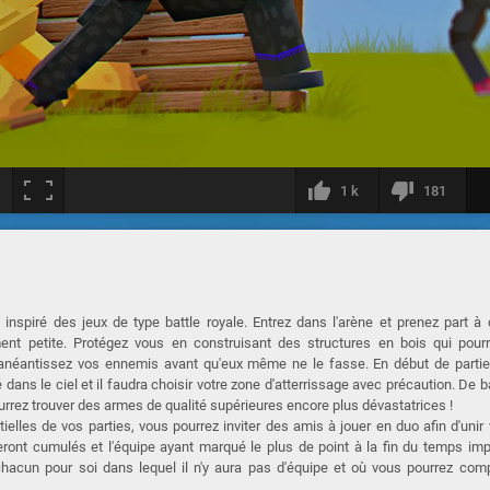
1 k
181
se inspiré des jeux de type battle royale. Entrez dans l'arène et prenez part à
t petite. Protégez vous en construisant des structures en bois qui pourr
et anéantissez vos ennemis avant qu'eux même ne le fasse. En début de parti
ans le ciel et il faudra choisir votre zone d'atterrissage avec précaution. De 
urrez trouver des armes de qualité supérieures encore plus dévastatrices !
elles de vos parties, vous pourrez inviter des amis à jouer en duo afin d'unir
ont cumulés et l'équipe ayant marqué le plus de point à la fin du temps imp
chacun pour soi dans lequel il n'y aura pas d'équipe et où vous pourrez com