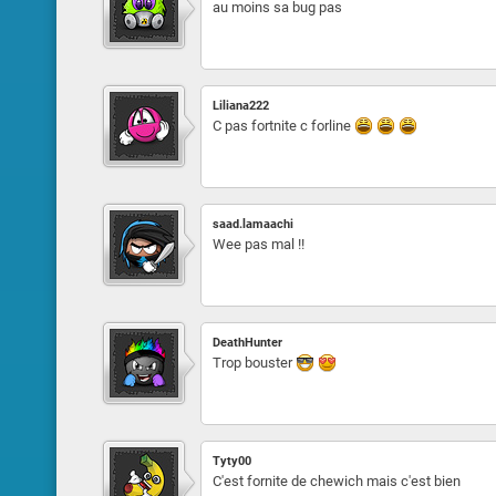
au moins sa bug pas
Liliana222
C pas fortnite c forline
saad.lamaachi
Wee pas mal !!
DeathHunter
Trop bouster
Tyty00
C'est fornite de chewich mais c'est bien