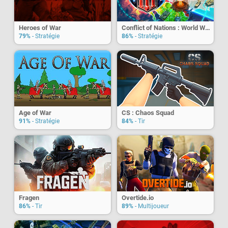
Heroes of War
Conflict of Nations : World War 3
79%
- Stratégie
86%
- Stratégie
Age of War
CS : Chaos Squad
91%
- Stratégie
84%
- Tir
Fragen
Overtide.io
86%
- Tir
89%
- Multijoueur