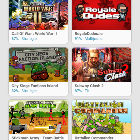
Call Of War : World War II
RoyaleDudes.io
87%
- Stratégie
91%
- Multijoueur
City Siege Factions Island
Subway Clash 2
82%
- Stratégie
87%
- Tir
Stickman Army : Team Battle
Battalion Commander