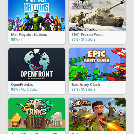
Mini Royale : Nations
1941 Frozen Front
88%
- Tir
85%
- Stratégie
OpenFront.io
Epic Army Clash
86%
- Multijoueur
88%
- Stratégie