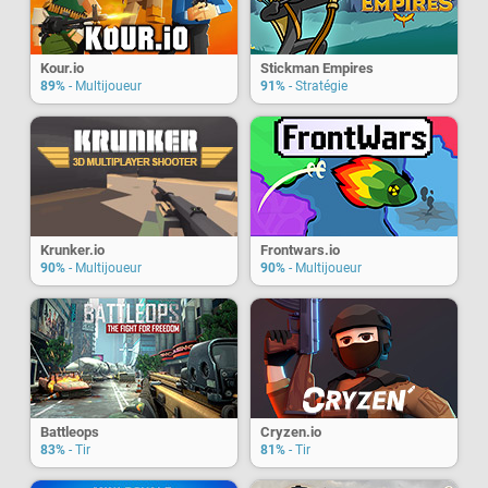
Kour.io
Stickman Empires
89%
- Multijoueur
91%
- Stratégie
Krunker.io
Frontwars.io
90%
- Multijoueur
90%
- Multijoueur
Battleops
Cryzen.io
83%
- Tir
81%
- Tir