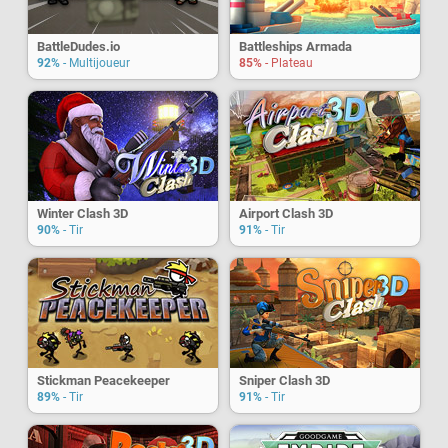
BattleDudes.io
Battleships Armada
92%
- Multijoueur
85%
- Plateau
Winter Clash 3D
Airport Clash 3D
90%
- Tir
91%
- Tir
Stickman Peacekeeper
Sniper Clash 3D
89%
- Tir
91%
- Tir