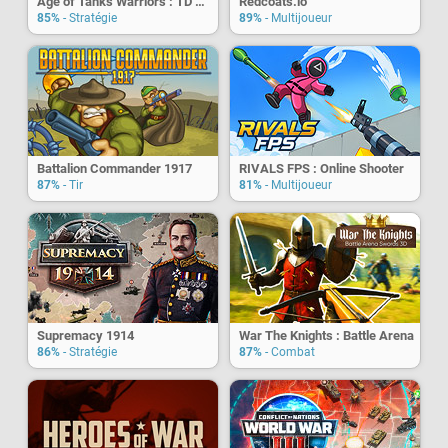
Age of Tanks Warriors : TD War
Redcoats.io
85%
- Stratégie
89%
- Multijoueur
Battalion Commander 1917
RIVALS FPS : Online Shooter
87%
- Tir
81%
- Multijoueur
Supremacy 1914
War The Knights : Battle Arena
86%
- Stratégie
87%
- Combat