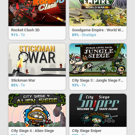
Rocket Clash 3D
Goodgame Empire : World War 3
91%
- Tir
89%
- Stratégie
Stickman War
City Siege 3 : Jungle Siege Fubar Pack
85%
- Tir
93%
- Tir
City Siege 4 : Alien Siege
City Siege Sniper