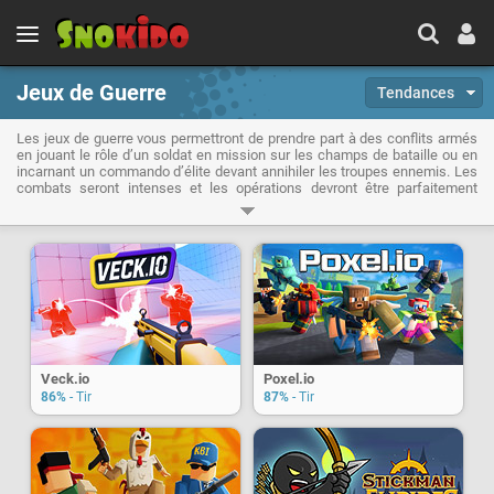
Jeux de Guerre
Tendances
Les jeux de guerre vous permettront de prendre part à des conflits armés
en jouant le rôle d’un soldat en mission sur les champs de bataille ou en
incarnant un commando d’élite devant annihiler les troupes ennemis. Les
combats seront intenses et les opérations devront être parfaitement
planifiées pour espérer remporter la victoire en limitant les pertes
humaines et matérielles sur le terrain. Jouer à des jeux guerre permet de
se défouler, de tester virtuellement tout un tas d’armes et de fusils, de
conduire des chars d’assaut ou de piloter des avions de chasse ou autre
hélicoptères de combat.
Veck.io
Poxel.io
86%
- Tir
87%
- Tir