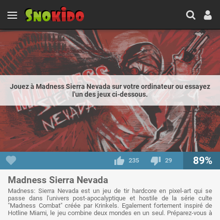
Jouez à Madness Sierra Nevada sur votre ordinateur ou essayez
l'un des jeux ci-dessous.
89%
235
29
Madness Sierra Nevada
Madness: Sierra Nevada est un jeu de tir hardcore en pixel-art qui se
passe dans l'univers post-apocalyptique et hostile de la série culte
"Madness Combat" créée par Krinkels. Egalement fortement inspiré de
Hotline Miami, le jeu combine deux mondes en un seul. Préparez-vous à