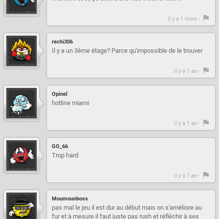
il y a 1 mois -
rechi306
Il y a un 3ème étage? Parce qu'impossible de le trouver
il y a 1 an -
Opinel
hotline miami
il y a 1 an -
GO_66
Trop hard
il y a 1 an -
Moumounboss
pas mal le jeu il est dur au début mais on s'améliore au
fur et à mesure il faut juste pas rush et réfléchir à ses