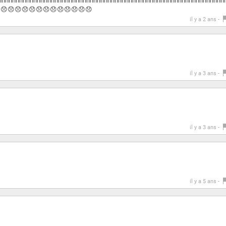
nnnnnnnnnnnnnnnnnnnnnnnnnnnnnnnnnnnnnnnnnnnnnnnnnnnnnnnnnnnnnnnn
r.😞😞😞😞😞😞😞😞😞😞😞😞😞😞😞😞
il y a 2 ans -
il y a 3 ans -
il y a 3 ans -
il y a 5 ans -