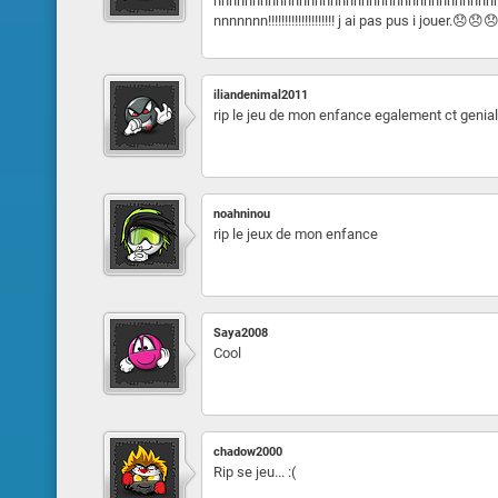
nnnnnnnnnnnnnnnnnnnnnnnnnnnnnnnnnnnn
nnnnnnn!!!!!!!!!!!!!!!!!!!! j ai pas pus i joue
iliandenimal2011
rip le jeu de mon enfance egalement ct genial
noahninou
rip le jeux de mon enfance
Saya2008
Cool
chadow2000
Rip se jeu... :(