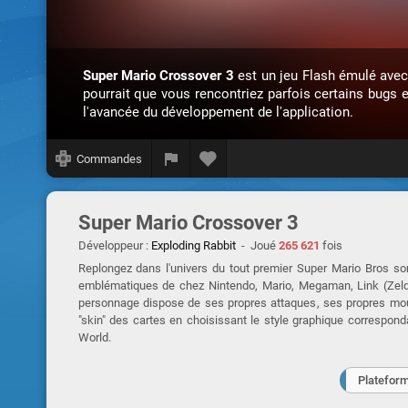
Super Mario Crossover 3
est un jeu Flash émulé ave
pourrait que vous rencontriez parfois certains bugs 
l'avancée du développement de l'application.
Commandes
Super Mario Crossover 3
Développeur :
Exploding Rabbit
- Joué
265 621
fois
Replongez dans l'univers du tout premier Super Mario Bros so
emblématiques de chez Nintendo, Mario, Megaman, Link (Zelda
personnage dispose de ses propres attaques, ses propres mou
"skin" des cartes en choisissant le style graphique correspo
World.
Platefor