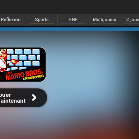
Réfléxion
Sports
FNF
Multijoueur
2 jou
ouer
aintenant