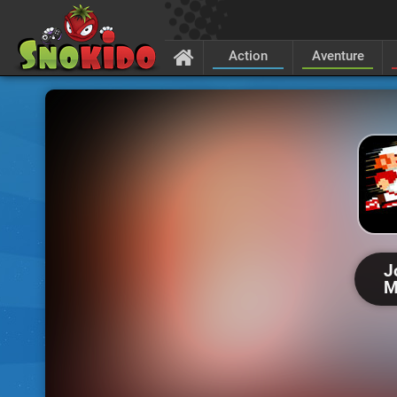
Action
Aventure
J
M