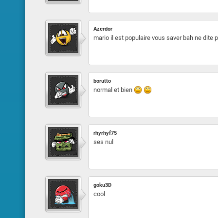
Azerdor
mario il est populaire vous saver bah ne dite 
borutto
normal et bien
rhyrhyf75
ses nul
goku3D
cool