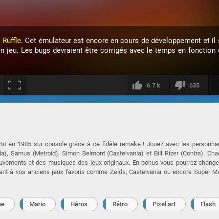
c
Ruffle
. Cet émulateur est encore en cours de développement et il 
en jeu. Les bugs devraient être corrigés avec le temps en fonction 
6.7 k
635
rtit en 1985 sur console grâce à ce fidèle remake ! Jouez avec les personn
), Samus (Metroid), Simon Belmont (Castelvania) et Bill Rizer (Contra). Ch
vements et des musiques des jeux originaux. En bonus vous pourrez change
ndant à vos anciens jeux favoris comme Zelda, Castelvania ou encore Super M
me
Mario
Héros
Rétro
Pixel art
Flash