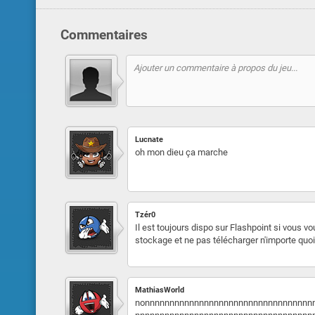
Commentaires
Lucnate
oh mon dieu ça marche
Tzér0
Il est toujours dispo sur Flashpoint si vous vou
stockage et ne pas télécharger n'importe quo
MathiasWorld
nonnnnnnnnnnnnnnnnnnnnnnnnnnnnnnnnnn