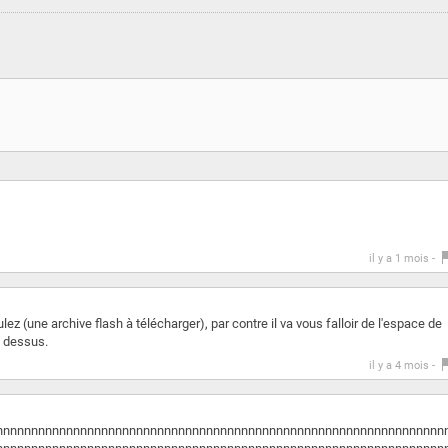
il y a 1 mois -
lez (une archive flash à télécharger), par contre il va vous falloir de l'espace de
i dessus.
il y a 4 mois -
nnnnnnnnnnnnnnnnnnnnnnnnnnnnnnnnnnnnnnnnnnnnnnnnnnnnnnnnnnnnnnnn