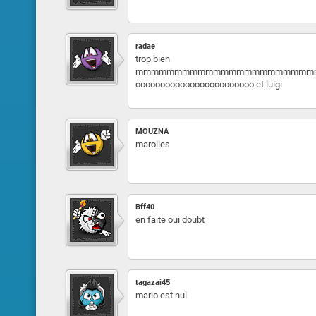
radae
trop bien
mmmmmmmmmmmmmmmmmmmmmmmmmmmmmmmmaaaaa
oooooooooooooooooooooooo et luigi
MOUZNA
maroiies
Bff40
en faite oui doubt
tagazai45
mario est nul