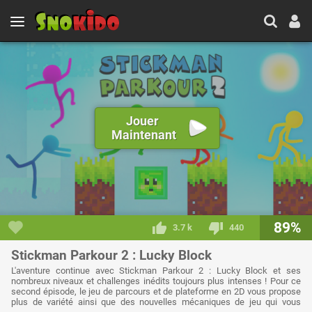
Jouer
Maintenant
89%
3.7 k
440
Stickman Parkour 2 : Lucky Block
L'aventure continue avec Stickman Parkour 2 : Lucky Block et ses
nombreux niveaux et challenges inédits toujours plus intenses ! Pour ce
second épisode, le jeu de parcours et de plateforme en 2D vous propose
plus de variété ainsi que des nouvelles mécaniques de jeu qui vous