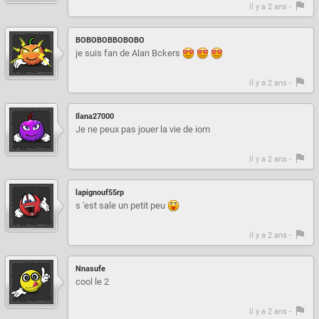
il y a 2 ans -
BOBOBOBBOBOBO
je suis fan de Alan Bckers
il y a 2 ans -
Ilana27000
Je ne peux pas jouer la vie de iom
il y a 2 ans -
lapignouf55rp
s 'est sale un petit peu
il y a 2 ans -
Nnasufe
cool le 2
il y a 2 ans -