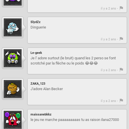
il y a 2 ans -
SlydZz
Dinguerie
il y a 2 ans -
Le-geek
Je l' adore surtout (le bruit) quand les 2 perso se font
scrotché par la flèche ou le poids 😂😂😂
il y a 2 ans -
ZAKA_123
J'adore Alan Becker
il y a 2 ans -
maissanebkkz
le jeu ne marche paaaaaaaaas tu as raison ilana27000