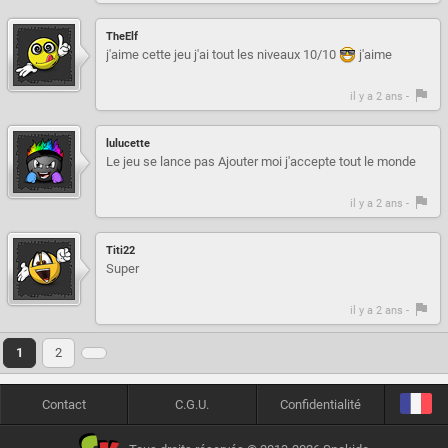
TheElf
j'aime cette jeu j'ai tout les niveaux 10/10
j'aime
il y a 2 ans -
lulucette
Le jeu se lance pas Ajouter moi j'accepte tout le monde
il y a 2 ans -
Titi22
Super
il y a 2 ans -
1
2
Contact
C.G.U.
Confidentialité