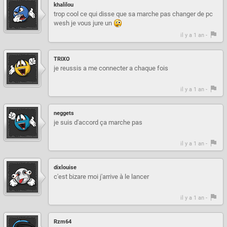
khalilou
trop cool ce qui disse que sa marche pas changer de pc
wesh je vous jure un
il y a 1 an -
TRIXO
je reussis a me connecter a chaque fois
il y a 1 an -
neggets
je suis d'accord ça marche pas
il y a 1 an -
dixlouise
c'est bizare moi j'arrive à le lancer
il y a 1 an -
Rzm64