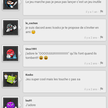
Le jeu marche pas je peux pas lançer c’est un jeu inutile
il y a 1 an -
le_cochon
je suis dacord avec kosko je te propose de s'inviter en
ami
il y a 2 ans -
Urss1991
j'adore le "OOOOUUUIIIIIIIIIIIIIII" qu"ils font quand ils
tombent!!
il y a 2 ans -
Kosko
Jeu super cool mais les touche c pas sa
il y a 2 ans -
lou91
J’adore