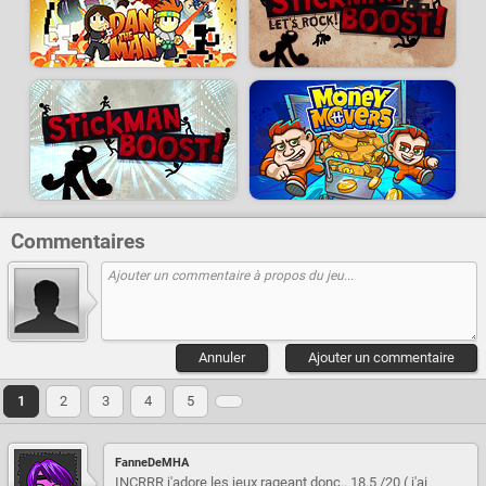
Commentaires
Annuler
Ajouter un commentaire
1
2
3
4
5
FanneDeMHA
INCRRR j'adore les jeux rageant donc.. 18.5 /20 ( j'ai