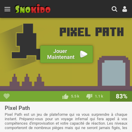
Jouer
Maintenant
83%
5.5 k
1.1 k
Pixel Path
Pixel Path est un jeu de plateforme qui va vous surprendre à chaque
instant. Préparez-vous pour un voyage infernal qui fera appel à vos
compétences d'improvisation et votre capacité de réaction. Les niveaux
comporteront de nombreux pièges mais qui ne seront jamais figés, les