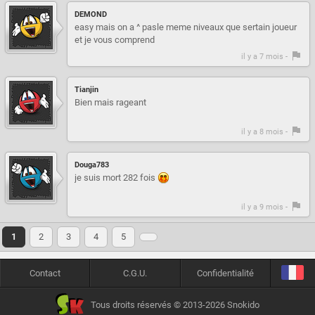
DEMOND
easy mais on a ^ pasle meme niveaux que sertain joueur
et je vous comprend
il y a 7 mois -
Tianjin
Bien mais rageant
il y a 8 mois -
Douga783
je suis mort 282 fois
il y a 9 mois -
1
2
3
4
5
Contact
C.G.U.
Confidentialité
Tous droits réservés © 2013-2026 Snokido