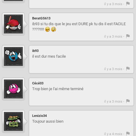
il y a 3 mois -
BeratGS613
ib93 si tu dis que le jeu est DURE pk tu dis il est FACILE
????!!!!!
il y a 3 mois -
ib93
il est dur mes facile
il y a 3 mois -
Cécé03
Trop bien je l'ai même terminé
il y a 3 mois -
Lenizio34
Toujour aussi bien
il y a 4 mois -