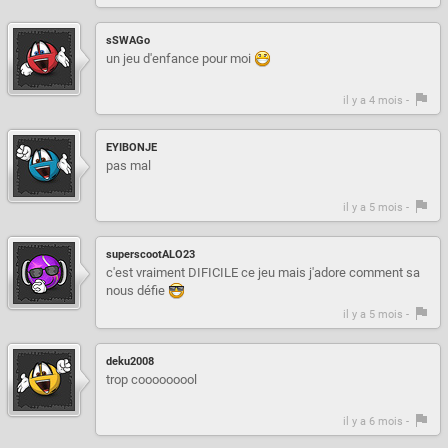
sSWAGo
un jeu d'enfance pour moi
il y a 4 mois -
EYIBONJE
pas mal
il y a 5 mois -
superscootALO23
c'est vraiment DIFICILE ce jeu mais j'adore comment sa
nous défie
il y a 5 mois -
deku2008
trop cooooooool
il y a 6 mois -