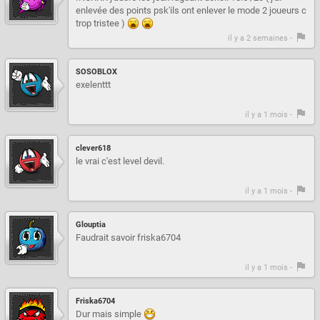
enlevée des points psk'ils ont enlever le mode 2 joueurs c
trop tristee )
il y a 2 semaines -
SOSOBLOX
exelenttt
il y a 1 mois -
clever618
le vrai c'est level devil.
il y a 1 mois -
Glouptia
Faudrait savoir friska6704
il y a 1 mois -
Friska6704
Dur mais simple