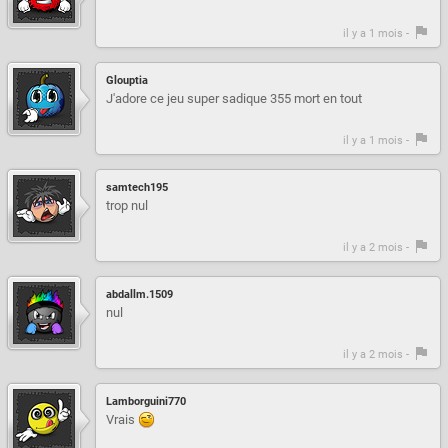
il y a 1 mois -
Glouptia
J'adore ce jeu super sadique 355 mort en tout
il y a 1 mois -
samtech195
trop nul
il y a 2 mois -
abdallm.1509
nul
il y a 2 mois -
Lamborguini770
Vrais