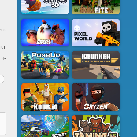
vous
plus
t de