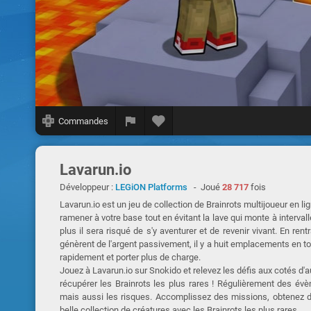
Commandes
Lavarun.io
Développeur :
LEGiON Platforms
- Joué
28 717
fois
Lavarun.io est un jeu de collection de Brainrots multijoueur en li
ramener à votre base tout en évitant la lave qui monte à intervall
plus il sera risqué de s'y aventurer et de revenir vivant. En ren
génèrent de l'argent passivement, il y a huit emplacements en t
rapidement et porter plus de charge.
Jouez à Lavarun.io sur Snokido et relevez les défis aux cotés d'au
récupérer les Brainrots les plus rares ! Régulièrement des év
mais aussi les risques. Accomplissez des missions, obtenez 
belle collection de créatures avec les Brainrots les plus rares.