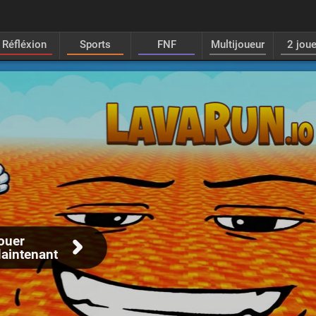
Réfléxion
Sports
FNF
Multijoueur
2 jou
ouer
aintenant