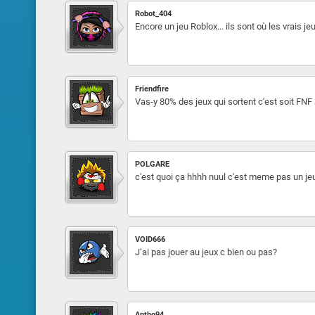
Robot_404
Encore un jeu Roblox... ils sont où les vrais jeu
Friendfire
Vas-y 80% des jeux qui sortent c'est soit FNF 
POLGARE
c'est quoi ça hhhh nuul c'est meme pas un je
VOID666
J’ai pas jouer au jeux c bien ou pas?
Antho94