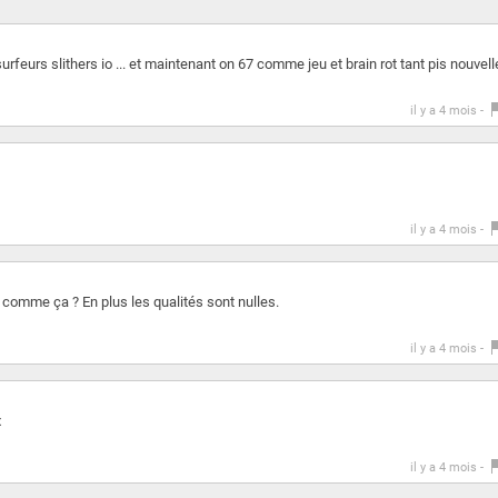
surfeurs slithers io ... et maintenant on 67 comme jeu et brain rot tant pis nouvell
il y a 4 mois -
il y a 4 mois -
x comme ça ? En plus les qualités sont nulles.
il y a 4 mois -
x
il y a 4 mois -