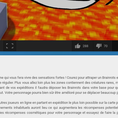
288
70
gne qui vous fera vivre des sensations fortes ! Courez pour attraper un Brainrots e
e régulier. Plus vous allez loin plus les zones contiennent des créatures rares, 
trant de vos expéditions il faudra déposer les Brainrots dans votre base pour qu
out. Votre personnage pourra bien sûr être amélioré pour se déplacer beaucoup 
tres joueurs en ligne en partant en expédition le plus loin possible sur la carte 
ènements inhabituels auront lieu ce qui augmentera les récompenses potentie
des récompenses cosmétiques pour votre personnage et essayez de faire la 