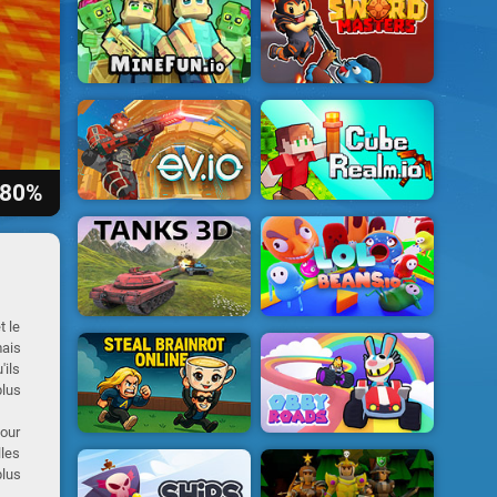
80%
t le
mais
'ils
plus
pour
lles
plus