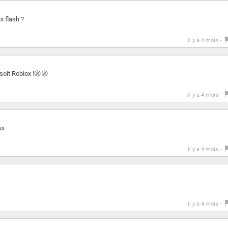
x flash ?
il y a 4 mois -
soit Roblox !😫😫
il y a 4 mois -
ux
il y a 4 mois -
il y a 4 mois -