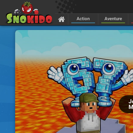
Action
Aventure
J
M