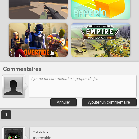
Commentaires
Annuler
Ajouter un commentaire
1
Totobolos
Incroyable