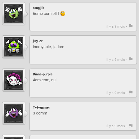
stopjjik
6eme com pfff
il y a 9 mois -
juguer
incroyable, j'adore
il y a 9 mois -
Diane-purple
4em com, nul
il y a 9 mois -
Tytygamer
3 comm
il y a 9 mois -