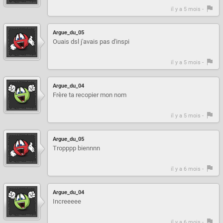
il y a 5 mois -
Argue_du_05
Ouais dsl j'avais pas d'inspi
il y a 5 mois -
Argue_du_04
Frère ta recopier mon nom
il y a 5 mois -
Argue_du_05
Tropppp biennnn
il y a 6 mois -
Argue_du_04
Increeeee
il y a 6 mois -