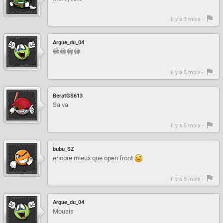
il y a 3 mois -
Argue_du_04
😁😁😁😁
il y a 5 mois -
BeratGS613
Sa va
il y a 5 mois -
bubu_SZ
encore mieux que open front
il y a 5 mois -
Argue_du_04
Mouais