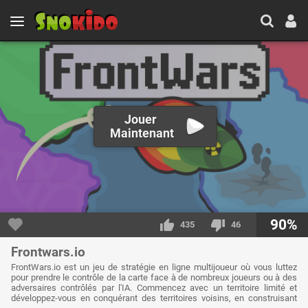
Jouer
Maintenant
90%
435
46
Frontwars.io
FrontWars.io est un jeu de stratégie en ligne multijoueur où vous luttez
pour prendre le contrôle de la carte face à de nombreux joueurs ou à des
adversaires contrôlés par l'IA. Commencez avec un territoire limité et
développez-vous en conquérant des territoires voisins, en construisant