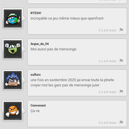
RTE341
incroyable ce jeu même mieux que openfront
il y a 8 mois -
Argue_du_04
Moi aussi pas de mensonge
il y a 8 mois -
sulfuro
une fois en seotembre 2025 jai envai toute la plnete
croyer moi les gars pas de mensonge jurer
il y a 8 mois -
Convenant
Ça va
il y a 8 mois -