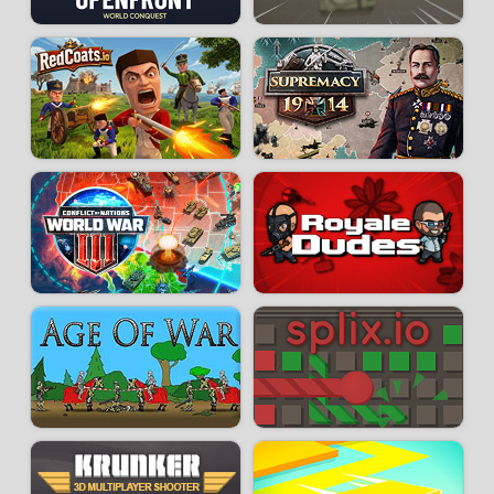
vos adversaires.
Quels sont les astuces pour gagner une partie
de Frontwars.io ?
- Pour étendre votre territoire il faudra trouver le bon équilibre entre
croissance de votre population et production d'or. Vous pouvez ajuster ce
ratio avec la jauge en bas à gauche de votre écran.
- Former des alliances avec les autres joueurs est l'une des clés
stratégiques pour prolonger sa survie et augmenter ses revenus grâce au
commerce.
- Ne négligez pas le contrôle des mers et des océans, dominer l'eau vous
procurera un avantage sur vos adversaires.
Note :
Si vous jouez sur mobile, il faut zoomer au maximum sur la carte
pour placer votre territoire en début de partie.
Développeur :
VexxusArts
- Joué
68 k
fois