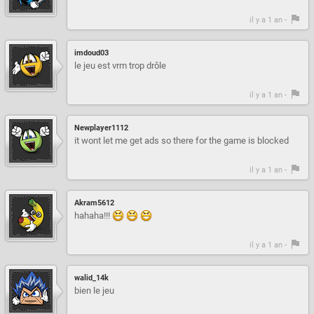
il y a 1 an -
imdoud03
le jeu est vrm trop drôle
il y a 1 an -
Newplayer1112
it wont let me get ads so there for the game is blocked
il y a 1 an -
Akram5612
hahaha!!!
il y a 1 an -
walid_14k
bien le jeu