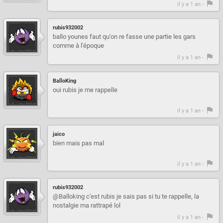
il y a 1 an -
rubis932002
ballo younes faut qu'on re fasse une partie les gars
comme à l'époque
il y a 1 an -
BalloKing
oui rubis je me rappelle
il y a 1 an -
jaico
bien mais pas mal
il y a 1 an -
rubis932002
@Balloking c'est rubis je sais pas si tu te rappelle, la
nostalgie ma rattrapé lol
il y a 1 an -