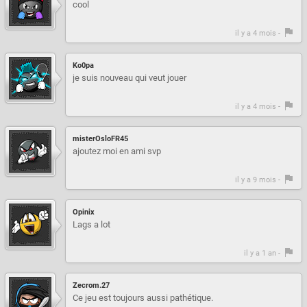
cool
il y a 4 mois -
Ko0pa
je suis nouveau qui veut jouer
il y a 4 mois -
misterOsloFR45
ajoutez moi en ami svp
il y a 9 mois -
Opinix
Lags a lot
il y a 1 an -
Zecrom.27
Ce jeu est toujours aussi pathétique.