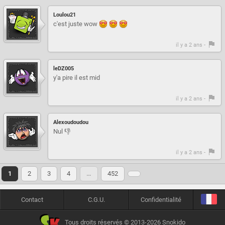
Loulou21
c'est juste wow
il y a 2 ans -
leDZ005
y'a pire il est mid
il y a 2 ans -
Alexoudoudou
Nul 👎
il y a 2 ans -
1
2
3
4
…
452
Contact
C.G.U.
Confidentialité
Tous droits réservés © 2013-2026 Snokido