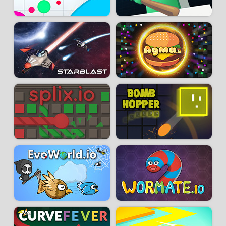
mais attention à ne pas vous faire toucher par d’autres joueur sinon vous
serez assommé !
Développeur :
Chaz
- Joué
14 M
fois