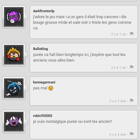
darkfirentmlp
j'adore le jeu mais i a un gars il était trop cancers i dis
bouge grosse m'rde et sale noir c triste les gens comme
ca
il y a 1 an -
BalloKing
purée ca fait bien longtemps ici, j'espère que tout les
anciens vous allez bien.
il y a 1 an -
kennegarmani
pas mal
il y a 2 ans -
rubis932002
je suis nostalgique purée ou sont les ancien?
il y a 2 ans -