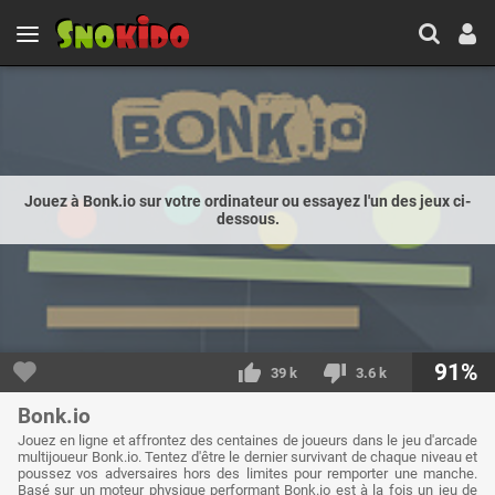
Jouez à Bonk.io sur votre ordinateur ou essayez l'un des jeux ci-
dessous.
91%
39 k
3.6 k
Bonk.io
Jouez en ligne et affrontez des centaines de joueurs dans le jeu d'arcade
multijoueur Bonk.io. Tentez d'être le dernier survivant de chaque niveau et
poussez vos adversaires hors des limites pour remporter une manche.
Basé sur un moteur physique performant Bonk.io est à la fois un jeu de