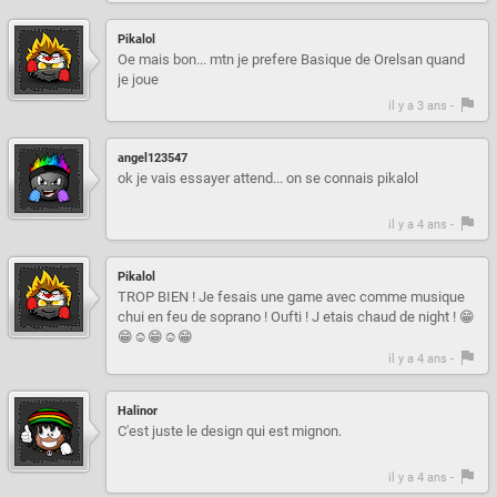
Pikalol
Oe mais bon... mtn je prefere Basique de Orelsan quand
je joue
il y a 3 ans -
angel123547
ok je vais essayer attend... on se connais pikalol
il y a 4 ans -
Pikalol
TROP BIEN ! Je fesais une game avec comme musique
chui en feu de soprano ! Oufti ! J etais chaud de night ! 😁
😁☺😁☺😁
il y a 4 ans -
Halinor
C'est juste le design qui est mignon.
il y a 4 ans -