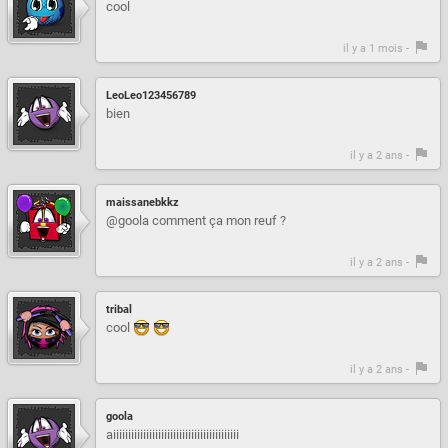
cool
il y a 1 mois -
LeoLeo123456789
bien
il y a 2 ans -
maissanebkkz
@goola comment ça mon reuf ?
il y a 2 ans -
tribal
cool
il y a 2 ans -
goola
aiiiiiiiiiiiiiiiiiiiiiiiiiiiiiiiiiiiiiiiiii