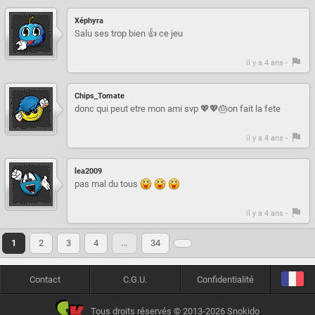
Xéphyra
Salu ses trop bien 👍 ce jeu
il y a 4 ans -
Chips_Tomate
donc qui peut etre mon ami svp 💖💖🎂on fait la fete
il y a 4 ans -
lea2009
pas mal du tous
il y a 4 ans -
1
2
3
4
…
34
Contact
C.G.U.
Confidentialité
Tous droits réservés © 2013-2026 Snokido