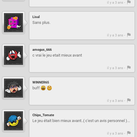
il y a 3 ans -
Lisal
Sans plus.
il y a 3 ans -
amogus_666
c vrai le jeu etait mieux avant
il y a 3 ans -
WINNER65
buff
il y a 3 ans -
Chips_Tomate
Le jeu était bien mieux avant..( c'est un avis personnel )...
il y a 3 ans -