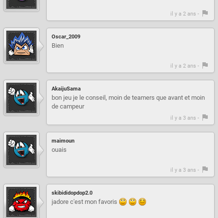
il y a 2 ans -
Oscar_2009
Bien
il y a 2 ans -
AkaijuSama
bon jeu je le conseil, moin de teamers que avant et moin
de campeur
il y a 3 ans -
maimoun
ouais
il y a 3 ans -
skibididopdop2.0
jadore c'est mon favoris