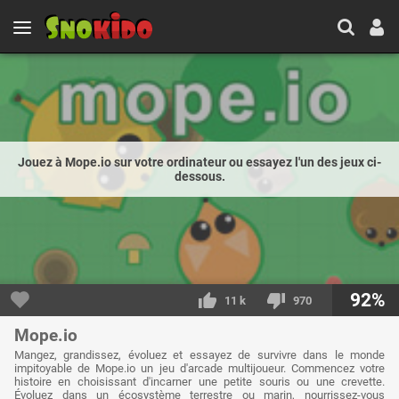
Jouez à Mope.io sur votre ordinateur ou essayez l'un des jeux ci-
dessous.
92%
11 k
970
Mope.io
Mangez, grandissez, évoluez et essayez de survivre dans le monde
impitoyable de Mope.io un jeu d'arcade multijoueur. Commencez votre
histoire en choisissant d'incarner une petite souris ou une crevette.
Évoluez dans un écosystème terrestre ou marin, nourrissez-vous