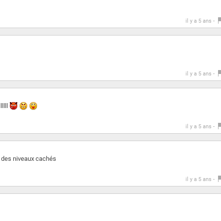
il y a 5 ans -
il y a 5 ans -
llll
il y a 5 ans -
a des niveaux cachés
il y a 5 ans -