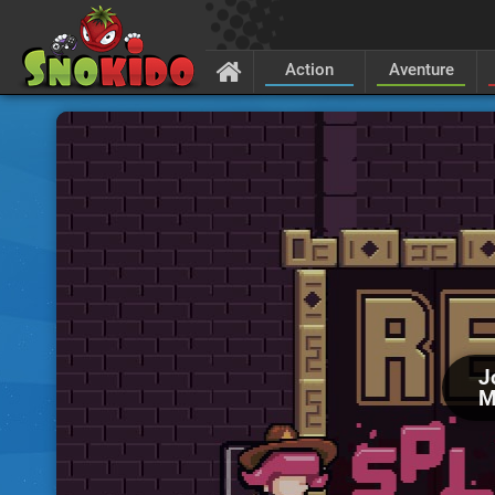
Action
Aventure
J
M