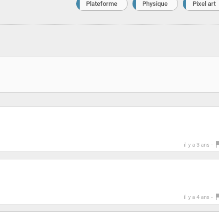
Plateforme
Physique
Pixel art
il y a 3 ans -
il y a 4 ans -