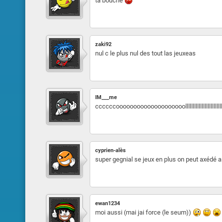
ta bouche
zaki92
nul c le plus nul des tout las jeuxeas
IM___me
ccccccoooooooooooooooooooollllllllllllllllllllllllll
cyprien-alès
super gegnial se jeux en plus on peut axédé 
ewan1234
moi aussi (mai jai force (le seum))