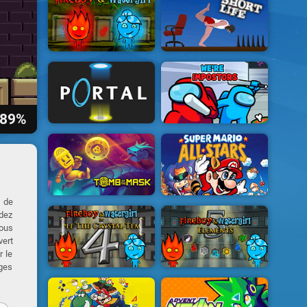
89%
s de
idez
vous
vert
r le
uges