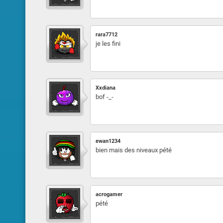
rara7712
je les fini
Xxdiana
bof -_-
ewan1234
bien mais des niveaux pété
acrogamer
pété