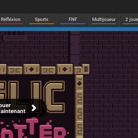
Réfléxion
Sports
FNF
Multijoueur
2 jou
ouer
aintenant