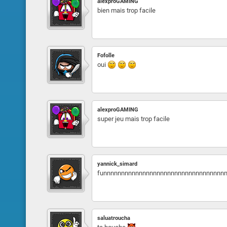
alexproGAMING
bien mais trop facile
Fofolle
oui
alexproGAMING
super jeu mais trop facile
yannick_simard
funnnnnnnnnnnnnnnnnnnnnnnnnnnnnnnnnn
saluatroucha