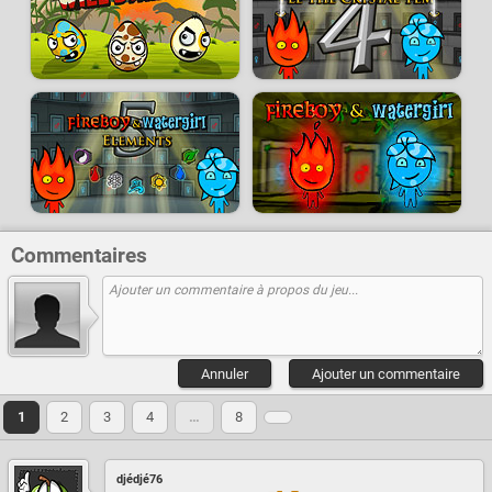
Commentaires
Annuler
Ajouter un commentaire
1
2
3
4
…
8
djédjé76