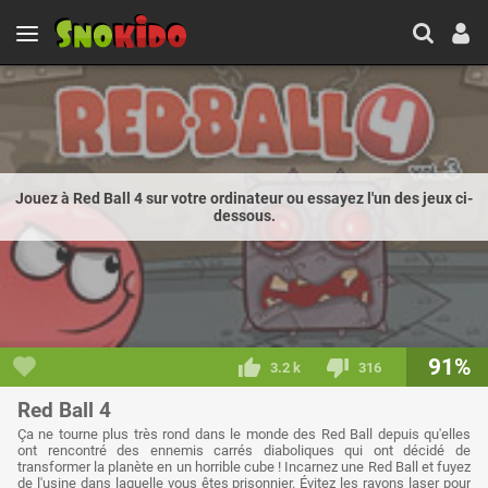
Jouez à Red Ball 4 sur votre ordinateur ou essayez l'un des jeux ci-
dessous.
91%
3.2 k
316
Red Ball 4
Ça ne tourne plus très rond dans le monde des Red Ball depuis qu'elles
ont rencontré des ennemis carrés diaboliques qui ont décidé de
transformer la planète en un horrible cube ! Incarnez une Red Ball et fuyez
de l'usine dans laquelle vous êtes prisonnier. Évitez les rayons laser pour