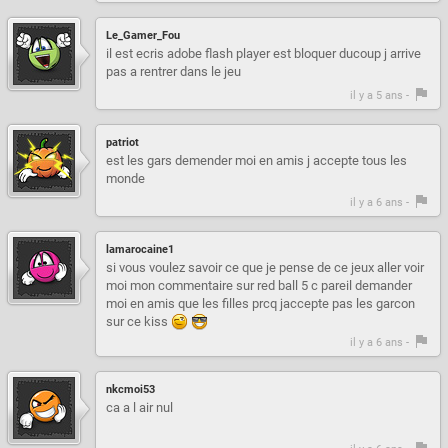
Le_Gamer_Fou
il est ecris adobe flash player est bloquer ducoup j arrive
pas a rentrer dans le jeu
il y a 5 ans -
patriot
est les gars demender moi en amis j accepte tous les
monde
il y a 6 ans -
lamarocaine1
si vous voulez savoir ce que je pense de ce jeux aller voir
moi mon commentaire sur red ball 5 c pareil demander
moi en amis que les filles prcq jaccepte pas les garcon
sur ce kiss
il y a 6 ans -
nkcmoi53
ca a l air nul