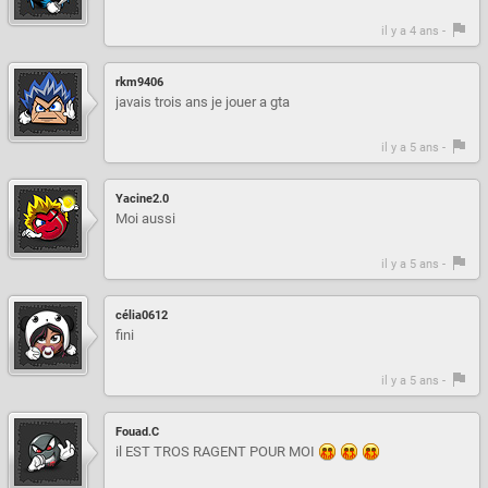
il y a 4 ans -
rkm9406
javais trois ans je jouer a gta
il y a 5 ans -
Yacine2.0
Moi aussi
il y a 5 ans -
célia0612
fini
il y a 5 ans -
Fouad.C
il EST TROS RAGENT POUR MOI