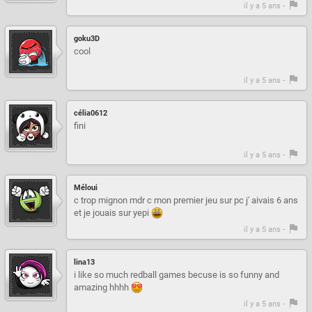
il y a 5 ans -
goku3D
cool
il y a 5 ans -
célia0612
fini
il y a 5 ans -
Méloui
c trop mignon mdr c mon premier jeu sur pc j' aivais 6 ans
et je jouais sur yepi
il y a 5 ans -
lina13
i like so much redball games becuse is so funny and
amazing hhhh
il y a 5 ans -