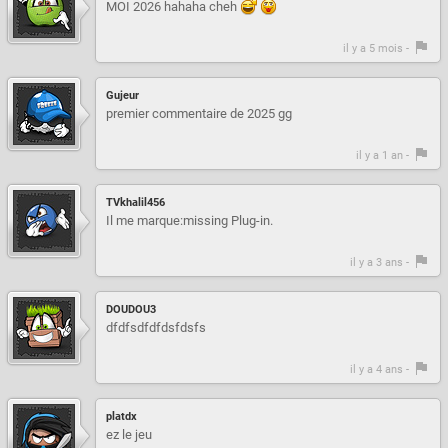
MOI 2026 hahaha cheh
il y a 5 mois -
Gujeur
premier commentaire de 2025 gg
il y a 1 an -
TVkhalil456
Il me marque:missing Plug-in.
il y a 3 ans -
DOUDOU3
dfdfsdfdfdsfdsfs
il y a 4 ans -
platdx
ez le jeu