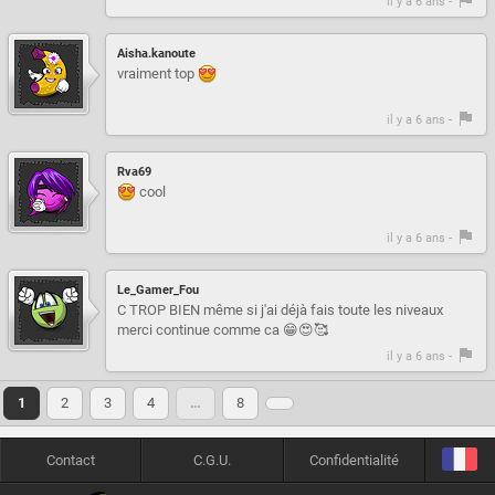
il y a 6 ans -
Aisha.kanoute
vraiment top
il y a 6 ans -
Rva69
cool
il y a 6 ans -
Le_Gamer_Fou
C TROP BIEN même si j'ai déjà fais toute les niveaux
merci continue comme ca 😁😍🥰
il y a 6 ans -
1
2
3
4
…
8
Contact
C.G.U.
Confidentialité