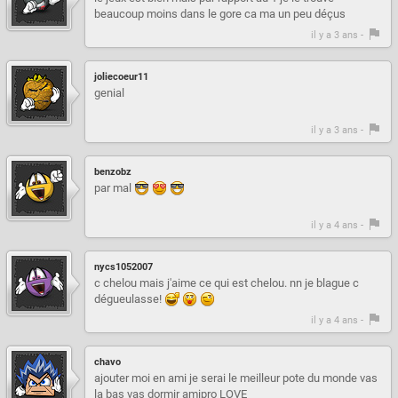
beaucoup moins dans le gore ca ma un peu déçus
il y a 3 ans -
joliecoeur11
genial
il y a 3 ans -
benzobz
par mal
il y a 4 ans -
nycs1052007
c chelou mais j'aime ce qui est chelou. nn je blague c
dégueulasse!
il y a 4 ans -
chavo
ajouter moi en ami je serai le meilleur pote du monde vas
la bas vas dormir amipro LOVE