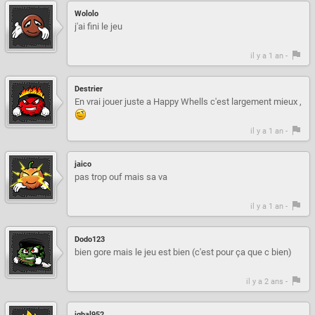
Wololo
j'ai fini le jeu
il y a 1 an -
Destrier
En vrai jouer juste a Happy Whells c'est largement mieux ,
il y a 1 an -
jaico
pas trop ouf mais sa va
il y a 1 an -
Dodo123
bien gore mais le jeu est bien (c'est pour ça que c bien)
il y a 2 ans -
iqbal952