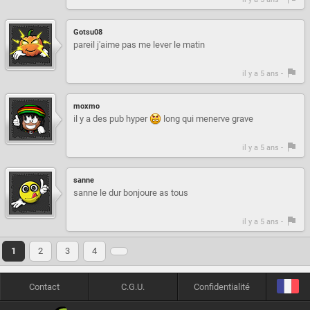
Gotsu08
pareil j'aime pas me lever le matin
il y a 5 ans -
moxmo
il y a des pub hyper
long qui menerve grave
il y a 5 ans -
sanne
sanne le dur bonjoure as tous
il y a 5 ans -
1
2
3
4
Contact
C.G.U.
Confidentialité