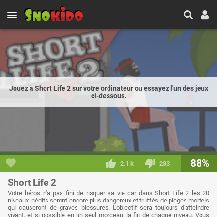
Jouez à Short Life 2 sur votre ordinateur ou essayez l'un des jeux
ci-dessous.
88%
2.1 k
283
Short Life 2
Votre héros n'a pas fini de risquer sa vie car dans Short Life 2 les 20
niveaux inédits seront encore plus dangereux et truffés de pièges mortels
qui causeront de graves blessures. L'objectif sera toujours d'atteindre
vivant, et si possible en un seul morceau, la fin de chaque niveau. Vous