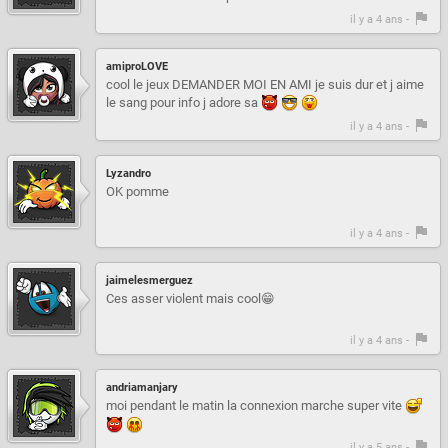
il y a 4 ans -
amiproLOVE
cool le jeux DEMANDER MOI EN AMI je suis dur et j aime
le sang pour info j adore sa
il y a 4 ans -
Lyzandro
OK pomme
il y a 4 ans -
jaimelesmerguez
Ces asser violent mais cool😁
il y a 4 ans -
andriamanjary
moi pendant le matin la connexion marche super vite
il y a 5 ans -