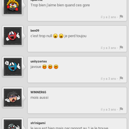
Trop bien j'aime bien quand ces gore
il y a 2 ans -
ben09
c'est trop null
je perd toujou
il y a 3 ans -
unityzertex
javoue
il y a 3 ans -
WINNER65
mois aussi
il y a 3 ans -
sh1nigami
le jeux est bien mais par rapport au 1 je le trouve