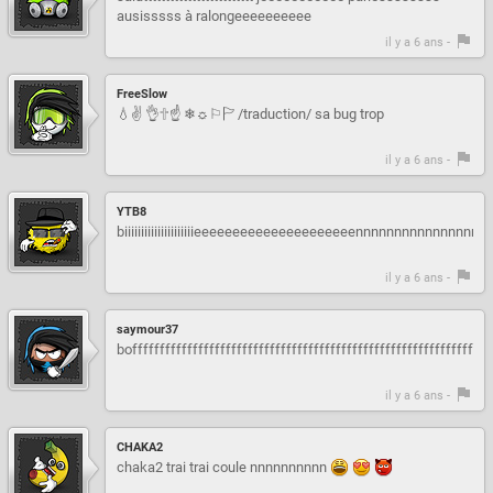
ausisssss à ralongeeeeeeeeee
il y a 6 ans -
FreeSlow
💧✌ 👌🕆☝ ❄☼⚐🏱 /traduction/ sa bug trop
il y a 6 ans -
YTB8
biiiiiiiiiiiiiiiiiiiiieeeeeeeeeeeeeeeeeeeeennnnnnnnnnnnnnnnn
il y a 6 ans -
saymour37
bofffffffffffffffffffffffffffffffffffffffffffffffffffffffffffffffff
il y a 6 ans -
CHAKA2
chaka2 trai trai coule nnnnnnnnnn