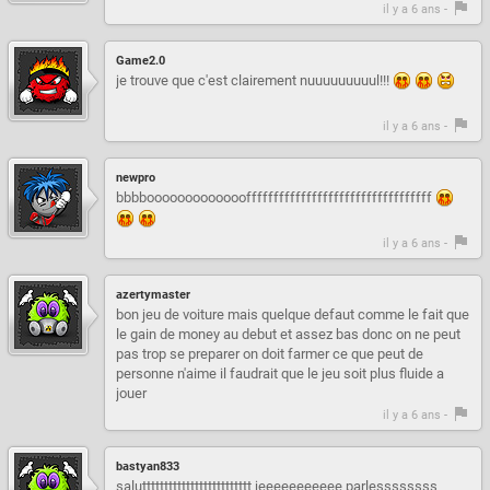
il y a 6 ans -
Game2.0
je trouve que c'est clairement nuuuuuuuuul!!!
il y a 6 ans -
newpro
bbbboooooooooooooffffffffffffffffffffffffffffffffff
il y a 6 ans -
azertymaster
bon jeu de voiture mais quelque defaut comme le fait que
le gain de money au debut et assez bas donc on ne peut
pas trop se preparer on doit farmer ce que peut de
personne n'aime il faudrait que le jeu soit plus fluide a
jouer
il y a 6 ans -
bastyan833
saluttttttttttttttttttttttttt jeeeeeeeeeee parlessssssss