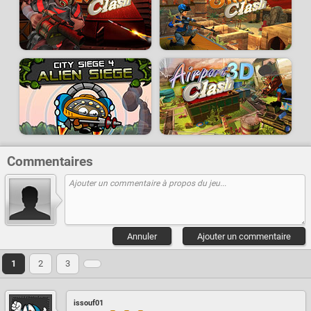
Commentaires
Annuler
Ajouter un commentaire
1
2
3
issouf01