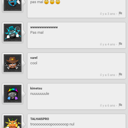
pas mal
il y a 3 ans -
wwwwwwwwwwww
Pas mal
il y a 4 ans -
varel
cool
il y a 5 ans -
kimetsu
nuuuuuuule
il y a 6 ans -
TALHAISPRO
trooooooooopooooooop nul