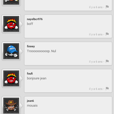
il y a 6 ans -
nayelbcr976
boff
il y a 6 ans -
finney
Troooooooooop. Nul
il y a 6 ans -
foufi
bonjoure jean
il y a 6 ans -
jean6
mouais