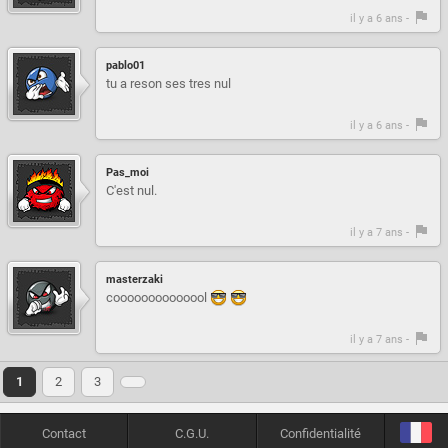
il y a 6 ans -
pablo01
tu a reson ses tres nul
il y a 6 ans -
Pas_moi
C'est nul.
il y a 7 ans -
masterzaki
coooooooooooool
il y a 7 ans -
1
2
3
Contact
C.G.U.
Confidentialité