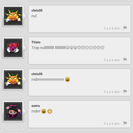
chris05
nul
il y a 6 ans -
Titato
Trop nulllllllllll llllllllllll😤😤😤😞😞😔😔😒😒😒
il y a 6 ans -
chris05
mdrrrrrrrrrrrrrrrrrrrrrrr
il y a 6 ans -
sumu
mdrrr
il y a 6 ans -