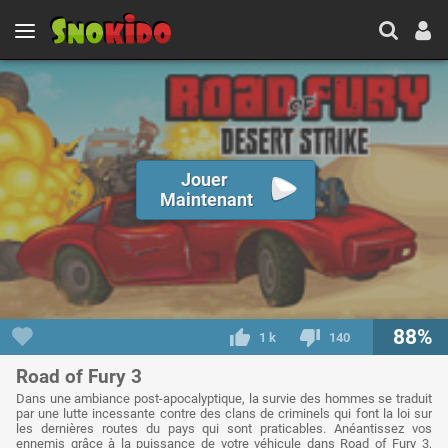
Jouer
Maintenant
88%
1 k
140
Road of Fury 3
Dans une ambiance post-apocalyptique, la survie des hommes se traduit
par une lutte incessante contre des clans de criminels qui font la loi sur
les dernières routes du pays qui sont praticables. Anéantissez vos
ennemis grâce à la puissance de votre véhicule dans Road of Fury 3,