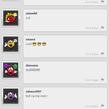
il y a 5 ans -
nolannfbf
col
il y a 5 ans -
mhamd
cool
il y a 5 ans -
Alamoana
Nullllllllllllll
il y a 5 ans -
zakarya2007
bof ca me met r
il y a 6 ans -