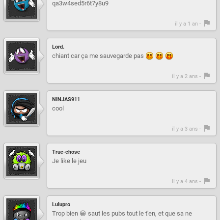
qa3w4sed5r6t7y8u9
il y a 1 an -
Lord.
chiant car ça me sauvegarde pas
il y a 2 ans -
NINJAS911
cool
il y a 3 ans -
Truc-chose
Je like le jeu
il y a 4 ans -
Lulupro
Trop bien 😀 saut les pubs tout le t'en, et que sa ne