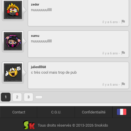
zedor
nuuuuuuulllll
il y a 6 ans -
sumu
nuuuuuuulllll
il y a 6 ans -
julienllll68
c très cool mais trop de pub
il y a 6 ans -
1
2
3
Contact
C.G.U.
Confidentialité
Tous droits réservés © 2013-2026 Snokido