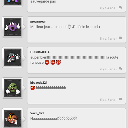
sauvegarde pas
il y a 4 ans -
progameur
Meilleur jeux au monde👌 J'ai finie le jeux👍
il y a 4 ans -
HUGOSACHA
super bien!!!!!!!!!!!!!!!!!!!!!!!!!!!!!!!!!!!!!!!!!!!!!!!!!!!!!!!!!!!!!!!!!!!!!la route
furieuse
il y a 5 ans -
hbsacds221
hhhhhhhhhhhhhhh
il y a 5 ans -
Vava_971
Nuuuuuuuuuuuul😣😣😤😤😤