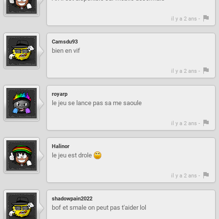
il y a 2 ans -
Camsdu93
bien en vif
il y a 2 ans -
royarp
le jeu se lance pas sa me saoule
il y a 2 ans -
Halinor
le jeu est drole
il y a 2 ans -
shadowpain2022
bof et smale on peut pas t'aider lol