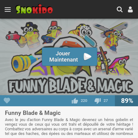
Jouer
Maintenant
89%
220
27
Funny Blade & Magic
Avec le jeu d'action Funny Blade & Magic devenez un héros gobelin et
vengez vous de ceux qui vous ont trahi et dépouillé de votre héritage !
Combattez vos adversaires au corps à corps avec un arsenal d'arme varié
tel que des haches, des épées ou des marteaux et utilisez de nombreux