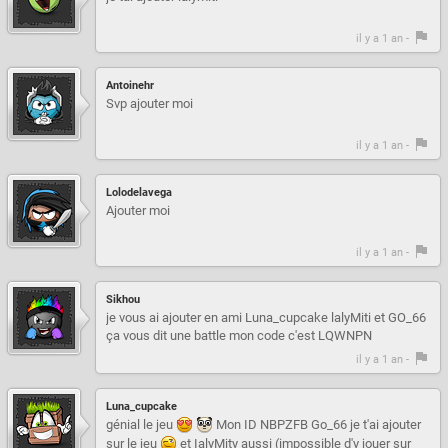
il y a 1 an -
Antoinehr
Svp ajouter moi
il y a 1 an -
Lolodelavega
Ajouter moi
il y a 1 an -
Sikhou
je vous ai ajouter en ami Luna_cupcake lalyMiti et GO_66
ça vous dit une battle mon code c'est LQWNPN
il y a 1 an -
Luna_cupcake
génial le jeu
Mon ID NBPZFB Go_66 je t'ai ajouter
sur le jeu
et IalyMity aussi (impossible d'y jouer sur