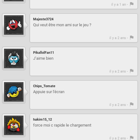
il y a 1 an -
Majeste3724
Qui veut être mon ami sur le jeu ?
il y a 2 ans -
PikallolFan11
J’aime bien
il y a 2 ans -
Chips_Tomate
Appuie sur l'écran
il y a 2 ans -
hakim15_12
force moi c rapide le chargement
il y a 2 ans -