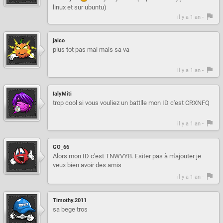
linux et sur ubuntu)
il y a 1 an -
jaico
plus tot pas mal mais sa va
il y a 1 an -
IalyMiti
trop cool si vous vouliez un battlle mon ID c'est CRXNFQ
il y a 1 an -
GO_66
Alors mon ID c'est TNWVYB. Esiter pas à m'ajouter je
veux bien avoir des amis
il y a 1 an -
Timothy.2011
sa bege tros