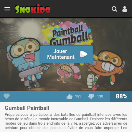
Jouer
Maintenant
88%
989
130
Gumball Paintball
Préparez-vous à participer à des batailles de paintball intenses avec les
héros de la série Le monde incroyable de Gumball. Explorez les différents
modes de jeu dans trois endroits de la ville, aspergez vos adversaires de
peinture pour obtenir des points et évitez de vous faire asperger. Les