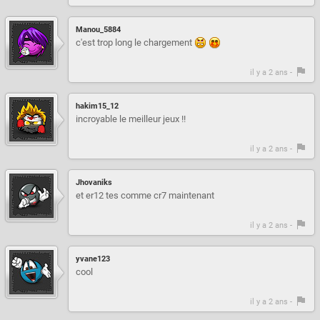
Manou_5884
c'est trop long le chargement
il y a 2 ans -
hakim15_12
incroyable le meilleur jeux !!
il y a 2 ans -
Jhovaniks
et er12 tes comme cr7 maintenant
il y a 2 ans -
yvane123
cool
il y a 2 ans -