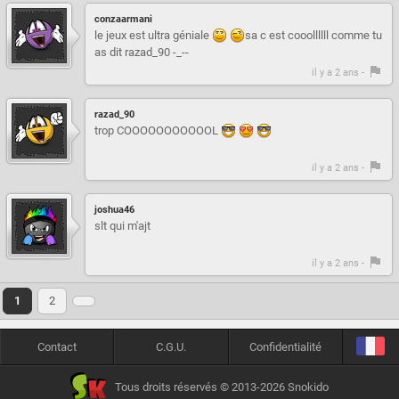
conzaarmani
le jeux est ultra géniale
sa c est cooollllll comme tu
as dit razad_90 -_--
il y a 2 ans -
razad_90
trop COOOOOOOOOOOL
il y a 2 ans -
joshua46
slt qui m'ajt
il y a 2 ans -
1
2
Contact
C.G.U.
Confidentialité
Tous droits réservés © 2013-2026 Snokido