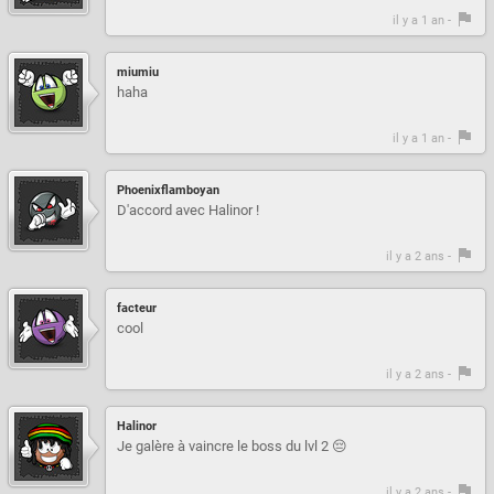
il y a 1 an -
miumiu
haha
il y a 1 an -
Phoenixflamboyan
D'accord avec Halinor !
il y a 2 ans -
facteur
cool
il y a 2 ans -
Halinor
Je galère à vaincre le boss du lvl 2 😔
il y a 2 ans -