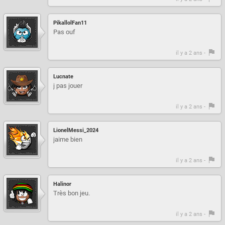
PikallolFan11
Pas ouf
il y a 2 ans -
Lucnate
j pas jouer
il y a 2 ans -
LionelMessi_2024
jaime bien
il y a 2 ans -
Halinor
Très bon jeu.
il y a 2 ans -