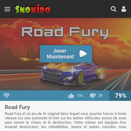
Jouer
Maintenant
79%
106
28
Road Fury
Road Fury et un jeu de tir original dans lequel vous pourrez foncer à toute
vitesse sur une autoroute et tirer sur les autres véhicules autour de vous
pour semer le chaos et la destruction. Votre voiture est équipée d'un
arsenal destructeur, les mitraillettes, lasers et autres missiles vous