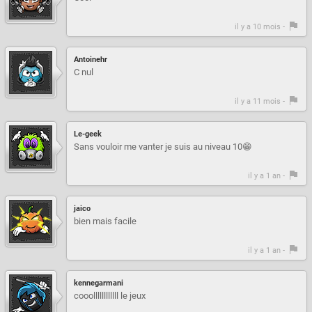
il y a 10 mois -
Antoinehr
C nul
il y a 11 mois -
Le-geek
Sans vouloir me vanter je suis au niveau 10😁
il y a 1 an -
jaico
bien mais facile
il y a 1 an -
kennegarmani
cooollllllllllll le jeux