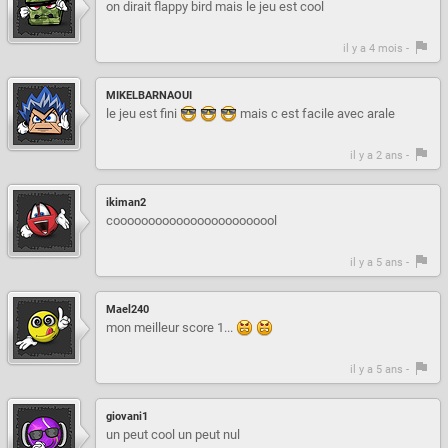
on dirait flappy bird mais le jeu est cool
il y a 4 mois -
MIKELBARNAOUI
le jeu est fini
mais c est facile avec arale
il y a 2 ans -
ikiman2
coooooooooooooooooooooool
il y a 5 ans -
Mael240
mon meilleur score 1...
il y a 5 ans -
giovani1
un peut cool un peut nul