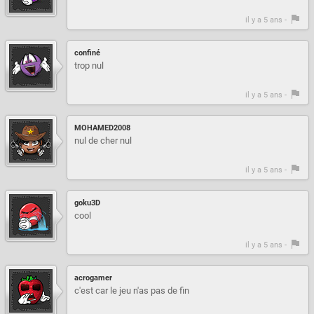
il y a 5 ans -
confiné
trop nul
il y a 5 ans -
MOHAMED2008
nul de cher nul
il y a 5 ans -
goku3D
cool
il y a 5 ans -
acrogamer
c'est car le jeu n'as pas de fin