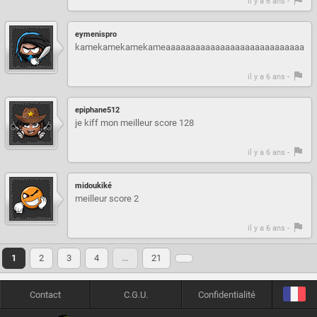
il y a 6 ans -
eymenispro
kamekamekamekameaaaaaaaaaaaaaaaaaaaaaaaaaaaaaa
il y a 6 ans -
epiphane512
je kiff mon meilleur score 128
il y a 6 ans -
midoukiké
meilleur score 2
il y a 6 ans -
1
2
3
4
…
21
Contact
C.G.U.
Confidentialité