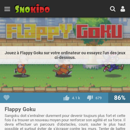
Jouez à Flappy Goku sur votre ordinateur ou essayez l'un des jeux
ci-dessous.
86%
4.1 k
679
Flappy Goku
Sangoku doit s'entraîner durement pour devenir toujours plus fort et cette
fois il a trouver un nouveau moyen pour renforcer son agilité et sa force. Il
devra effectuer un parcours d'obstacles, courir, sauter le plus haut
possible et surtout éviter de s'écraser contre les murs. Tenter de battre