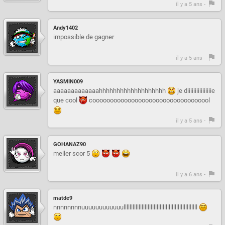
il y a 5 ans -
Andy1402
impossible de gagner
il y a 5 ans -
YASMIN009
aaaaaaaaaaaaahhhhhhhhhhhhhhhhhhh
je diiiiiiiiiiiiiiiie
que cool
coooooooooooooooooooooooooooooooool
il y a 5 ans -
GOHANAZ90
meller scor 5
il y a 6 ans -
matde9
nnnnnnnnuuuuuuuuuuuulllllllllllllllllllllllllllllllllllllllllllllllll