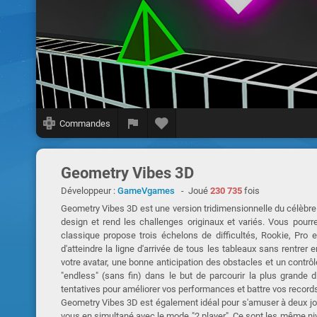
Commandes
Geometry Vibes 3D
Développeur :
GameVgames
- Joué
230 735
fois
Geometry Vibes 3D est une version tridimensionnelle du célèbre
design et rend les challenges originaux et variés. Vous pou
classique propose trois échelons de difficultés, Rookie, Pro e
d'atteindre la ligne d'arrivée de tous les tableaux sans rentre
votre avatar, une bonne anticipation des obstacles et un contr
"endless" (sans fin) dans le but de parcourir la plus grande
tentatives pour améliorer vos performances et battre vos records
Geometry Vibes 3D est également idéal pour s'amuser à deux jou
vous en simultané avec le mode "2 player". Ce sont les même ni