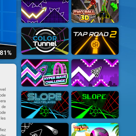
81%
evel
mode
sera
e de
mode
 les
fiez
rder