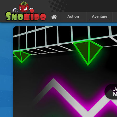
Action
Aventure
J
M