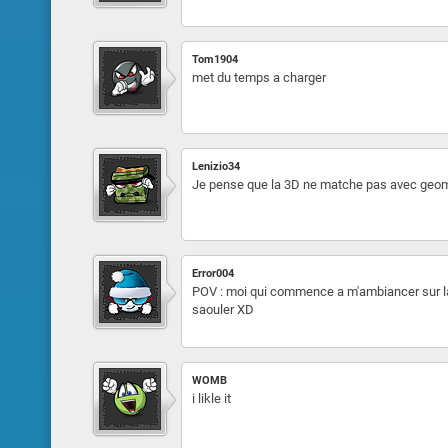
Tom1904
met du temps a charger
Lenizio34
Je pense que la 3D ne matche pas avec geom
Error004
POV : moi qui commence a m'ambiancer sur la 
saouler XD
WOMB
i likle it