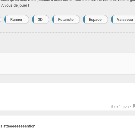
 A vous de jouer !
Runner
3D
Futuriste
Espace
Vaisseau
il y a 1 mois -
ais atteeeeeeeeention