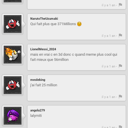
il y a 1 an -
NarutoTheUzumaki
Qui fait plus que 371Millions
il y a 1 an -
LionelMessi_2024
mais en vrai c en 3d donc c quand meme plus cool qui
fait mieux que 56million
il y a 1 an -
meoleking
j'ai fait 25 million
il y a 1 an -
angola279
lalymiti
il y a 1 an -