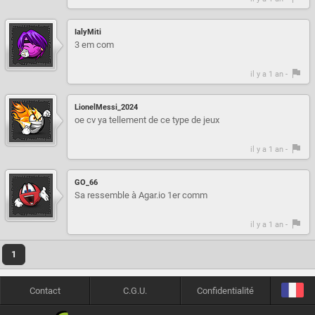
IalyMiti
3 em com
il y a 1 an -
LionelMessi_2024
oe cv ya tellement de ce type de jeux
il y a 1 an -
GO_66
Sa ressemble à Agar.io 1er comm
il y a 1 an -
1
Contact
C.G.U.
Confidentialité