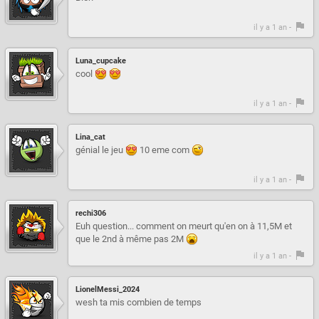
il y a 1 an -
Luna_cupcake
cool
il y a 1 an -
Lina_cat
génial le jeu
10 eme com
il y a 1 an -
rechi306
Euh question... comment on meurt qu'en on à 11,5M et
que le 2nd à même pas 2M
il y a 1 an -
LionelMessi_2024
wesh ta mis combien de temps