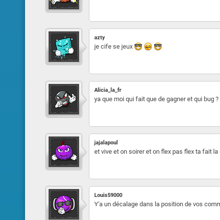
azty
je cife se jeux
Alicia_la_fr
ya que moi qui fait que de gagner et qui bug ?
jajalapoul
et vive et on soirer et on flex pas flex ta fait la
Louis59000
Y'a un décalage dans la position de vos com