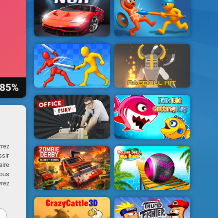
85%
rrez
ssir
aire
vous
vrez