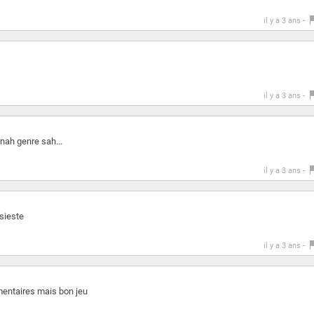
il y a 3 ans -
il y a 3 ans -
 nah genre sah...
il y a 3 ans -
 sieste
il y a 3 ans -
mentaires mais bon jeu