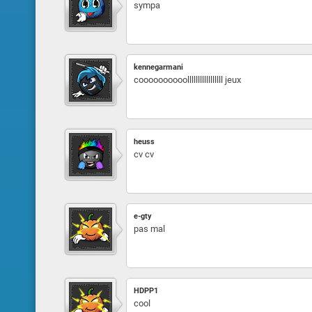
sympa
kennegarmani
coooooooooolllllllllllllllll jeux
heuss
cv cv
e-gty
pas mal
HDPP1
cool