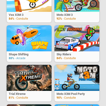
Vex X3M 3
Moto X3M 3
84%
- Conduite
92%
- Conduite
Shape Shifting
Sky Riders
88%
- Arcade
84%
- Conduite
Trial Xtreme
Moto X3M Pool Party
81%
- Conduite
90%
- Conduite