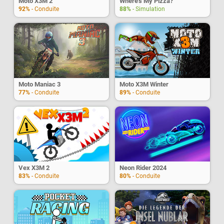
Moto X3M 2
Where's My Pizza?
92%
- Conduite
88%
- Simulation
Moto Maniac 3
Moto X3M Winter
77%
- Conduite
89%
- Conduite
Vex X3M 2
Neon Rider 2024
83%
- Conduite
80%
- Conduite