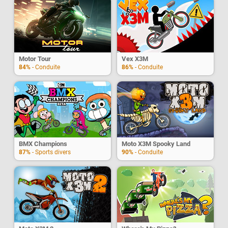
Motor Tour
Vex X3M
84%
- Conduite
86%
- Conduite
BMX Champions
Moto X3M Spooky Land
87%
- Sports divers
90%
- Conduite