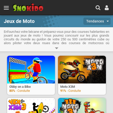
Jeux de Moto
Tendances
Enfourchez votre bécane et préparez-vous pour des courses haletantes en
jouant aux jeux de moto ! Vous pourrez concourir sur les plus grands
circuits du monde au guidon de votre 250 ou 500 centimètres cube ou
alors piloter votre deux roues dans des courses de motocross où
dérapage et sauts monstrueux seront de la partie. Les jeux de moto allient
art du pilotage, maîtrise des trajectoires et un brin de folie pour les
compétitions de trial ou freestyle !
Obby on a Bike
Moto X3M
80%
- Conduite
91%
- Conduite