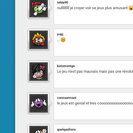
telda90
nulllllllll je croyer voir se jeux plus amusant
yopj
...
katemontgo
Le jeu n'est pas mauvais mais pas une révolut
conzaarmani
le jeux est genial et tres coooooooooooooooolllllllllllllllllll
quelqunfrere