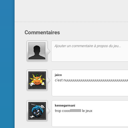
Commentaires
jaico
c'est nuuuuuuuuuuuuuuuuuuuuuuuuuuuuuuuuuu
kennegarmani
trop cooolllllllllllll le jeux