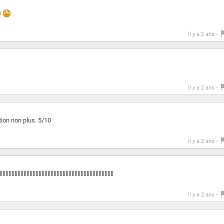
il y a 2 ans -
il y a 2 ans -
ion non plus. 5/10
il y a 2 ans -
lllllllllllllllllllllllllllllllllllllllllllllllllllllllll
il y a 2 ans -