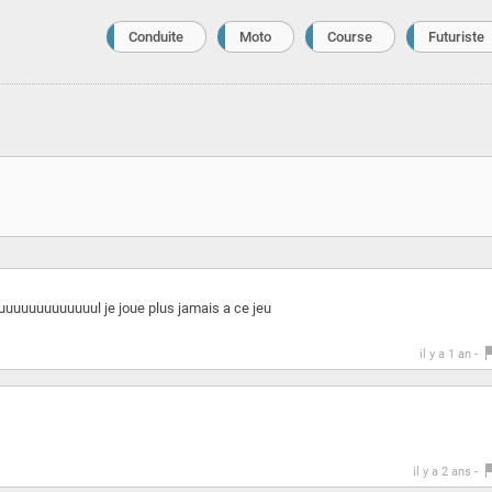
Conduite
Moto
Course
Futuriste
uuuuuuuuuul je joue plus jamais a ce jeu
il y a 1 an -
il y a 2 ans -