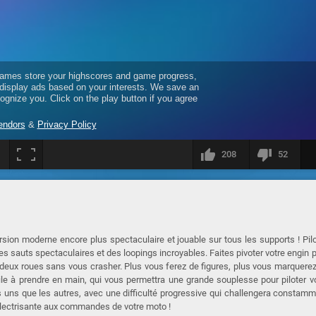
208
52
sion moderne encore plus spectaculaire et jouable sur tous les supports ! Pil
es sauts spectaculaires et des loopings incroyables. Faites pivoter votre engin 
s deux roues sans vous crasher. Plus vous ferez de figures, plus vous marquere
e à prendre en main, qui vous permettra une grande souplesse pour piloter v
s uns que les autres, avec une difficulté progressive qui challengera constam
 électrisante aux commandes de votre moto !