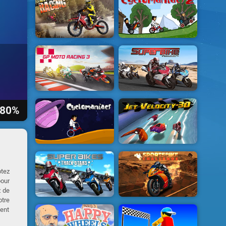
80%
otez
pour
z de
otre
ment