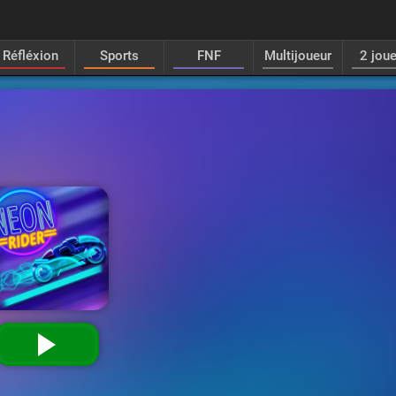
Réfléxion
Sports
FNF
Multijoueur
2 jou