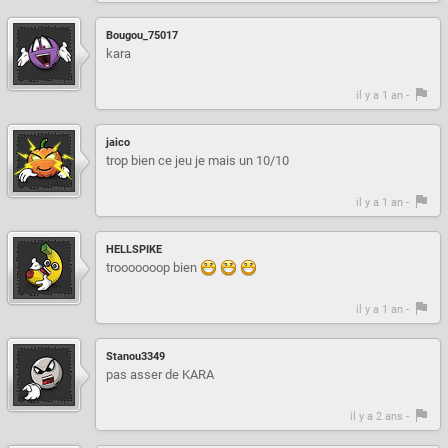
Bougou_75017
kara
il y a 1 an -
jaico
trop bien ce jeu je mais un 10/10
il y a 1 an -
HELLSPIKE
trooooooop bien
il y a 1 an -
Stanou3349
pas asser de KARA
il y a 2 ans -