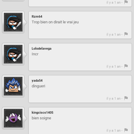
il y a 1 an -
Rzm64
Trop bien on dirait le vrai jeu
il y a 1 an -
Lolodelavega
Incr
il y a 1 an -
yada54
dingueri
il y a 1 an -
kingcisco1405
bien soigne
il y a 1 an -