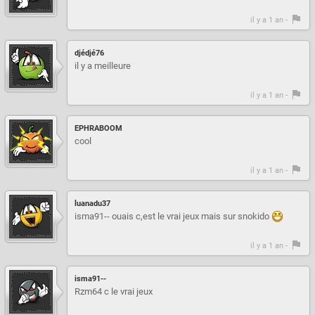
il y a 1 an -
djédjé76
il y a meilleure
il y a 1 an -
EPHRABOOM
cool
il y a 1 an -
luanadu37
isma91-- ouais c,est le vrai jeux mais sur snokido
il y a 1 an -
isma91--
Rzm64 c le vrai jeux