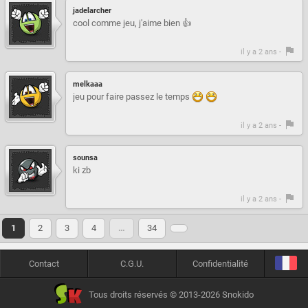
jadelarcher
cool comme jeu, j'aime bien 👍
il y a 2 ans -
melkaaa
jeu pour faire passez le temps
il y a 2 ans -
sounsa
ki zb
il y a 2 ans -
1
2
3
4
…
34
Contact
C.G.U.
Confidentialité
Tous droits réservés © 2013-2026 Snokido