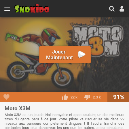
Jouer
Maintenant
91%
22 k
2.3 k
Moto X3M
Moto X3M est un jeu de trial incroyable et spectaculaire, un des meilleurs
titres du genre paru à ce jour. Votre pilote va risquer sa vie dans 22
niveaux aux parcours complètement dingues ! Il faudra franchir des
obstacles tous plus dangereux les uns que les autres, scies circulaires,