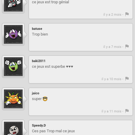
ce jeux est trop génial
il y a 2 mois -
batuse
Trop bien
il y a 7 mois -
baki2011
ce jeux est superbe ♥♥♥
il y a 10 mois -
jaico
super
il y a 11 mois -
Speedy.D
Ces pas Trop mal ce jeux