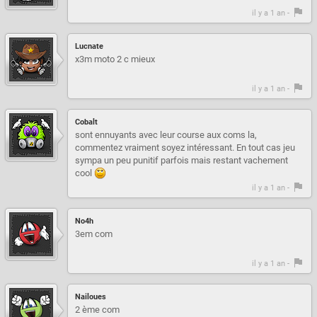
il y a 1 an -
Lucnate
x3m moto 2 c mieux
il y a 1 an -
Cobalt
sont ennuyants avec leur course aux coms la,
commentez vraiment soyez intéressant. En tout cas jeu
sympa un peu punitif parfois mais restant vachement
cool
il y a 1 an -
No4h
3em com
il y a 1 an -
Nailoues
2 ème com