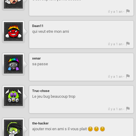
il y a 1 an -
Daan11
qui veut etre mon ami
il y a 1 an -
xenar
sa passe
il y a 1 an -
Truc-chose
Le jeu bug beaucoup trop
il y a 1 an -
the-hacker
ajouter moi en ami s il vous plait