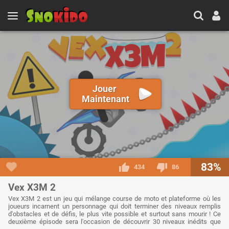
Jouer
Maintenant
83%
434
86
Vex X3M 2
Vex X3M 2 est un jeu qui mélange course de moto et plateforme où les
joueurs incarnent un personnage qui doit terminer des niveaux remplis
d'obstacles et de défis, le plus vite possible et surtout sans mourir ! Ce
deuxième épisode sera l'occasion de découvrir 30 niveaux inédits que