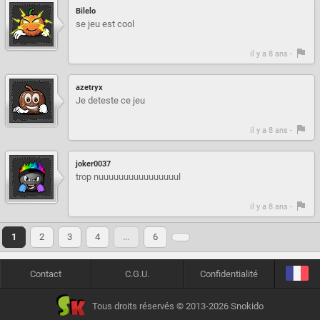
Bilelo
se jeu est cool
il y a 8 ans -
azetryx
Je deteste ce jeu
il y a 8 ans -
joker0037
trop nuuuuuuuuuuuuuuuul
il y a 8 ans -
1
2
3
4
…
6
Contact
C.G.U.
Confidentialité
Tous droits réservés © 2013-2026 Snokido