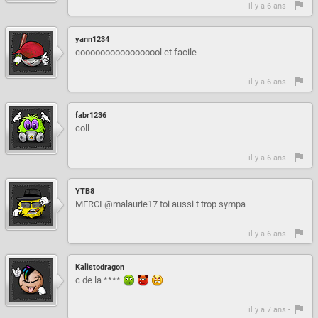
il y a 6 ans -
yann1234
cooooooooooooooool et facile
il y a 6 ans -
fabr1236
coll
il y a 6 ans -
YTB8
MERCI @malaurie17 toi aussi t trop sympa
il y a 6 ans -
Kalistodragon
c de la ****
il y a 7 ans -