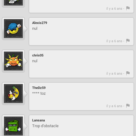
il y a 6 ans -
Alexis279
nul
il y a 6 ans -
chris05
nul
il y a 6 ans -
TheDz59
**** toz
il y a 6 ans -
Lansana
Trop d'obstacle