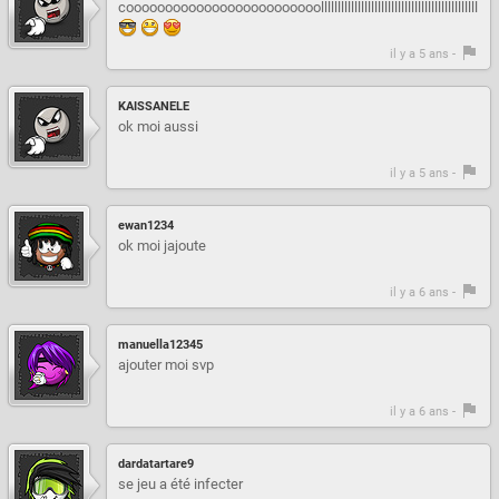
cooooooooooooooooooooooooolllllllllllllllllllllllllllllllllllllllllllllll
il y a 5 ans -
KAISSANELE
ok moi aussi
il y a 5 ans -
ewan1234
ok moi jajoute
il y a 6 ans -
manuella12345
ajouter moi svp
il y a 6 ans -
dardatartare9
se jeu a été infecter