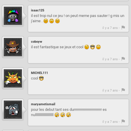
isaac125
il est trop nul ce jeu ! on peut meme pas sauter ! g mis un
j'aime .
il y a 7 ans -
coboyw
il est fantastique se jeux et cool
il y a 7 ans -
MICHEL111
cool
il y a 7 ans -
maryametismail
pour les debut tant ses durrrrrrrrrrrrrrrrrrrrrrrr es
nulllllllllllllllllllll
il y a 7 ans -