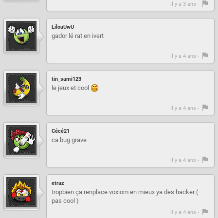
il y a 3 ans -
LilouUwU
gador lé rat en ivert
il y a 4 ans -
tin_sami123
le jeux et cool
il y a 4 ans -
Cécé21
ca bug grave
il y a 4 ans -
etraz
tropbien ça renplace voxiom en mieux ya des hacker (
pas cool )
il y a 4 ans -