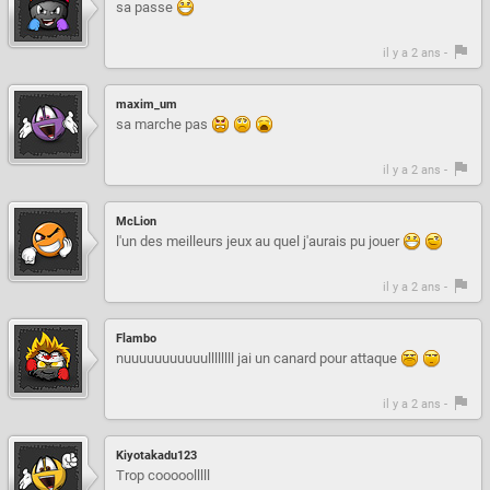
sa passe
il y a 2 ans -
maxim_um
sa marche pas
il y a 2 ans -
McLion
l'un des meilleurs jeux au quel j'aurais pu jouer
il y a 2 ans -
Flambo
nuuuuuuuuuuullllllll jai un canard pour attaque
il y a 2 ans -
Kiyotakadu123
Trop cooooolllll