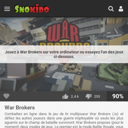
Jouez à War Brokers sur votre ordinateur ou essayez l'un des jeux
ci-dessous.
90%
2.4 k
255
War Brokers
Combattez en ligne dans le jeu de tir multijoueur War Brokers (.io) et
défiez les autres joueurs dans une guerre impitoyable où seuls les plus
aguerris sur le champ de bataille survivront. War Brokers propose (pour le
moment) deux modes de jeux. Le premier est le mode Battle Royale, vous