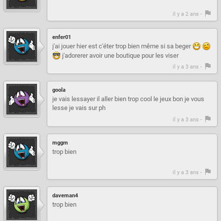
il y a 2 ans -
enfer01
j'ai jouer hier est c'éter trop bien même si sa beger
j'adorerer avoir une boutique pour les viser
il y a 3 ans -
goola
je vais lessayer il aller bien trop cool le jeux bon je vous
lesse je vais sur ph
il y a 3 ans -
mggm
trop bien
il y a 3 ans -
daveman4
trop bien