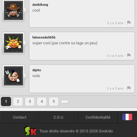
donkikong
cool
il y a 5 ans -
lebossedu5656
super cool (par contre sa lage un peu)
il y a 5 ans -
dipito
oula
il y a 5 ans -
1
2
3
4
5
Contact
C.G.U.
Confidentialité
Tous droits réservés © 2013-2026 Snokido