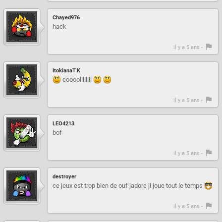
Chayed976
hack
il y a 5 ans -
ItokianaT.K
coooollllllll
il y a 5 ans -
LEO4213
bof
il y a 5 ans -
destroyer
ce jeux est trop bien de ouf jadore ji joue tout le temps
il y a 5 ans -