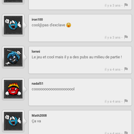
il y a 3 ans -
iron100
cool@pas d'exclave
il y a 3 ans -
lornni
Le jeu et cool mais il y a des pubs au milieu de partie !
il y a 4 ans -
nadal51
coooooooooooooooooool
il y a 4 ans -
Math2008
Ça va
il y a 4 ans -