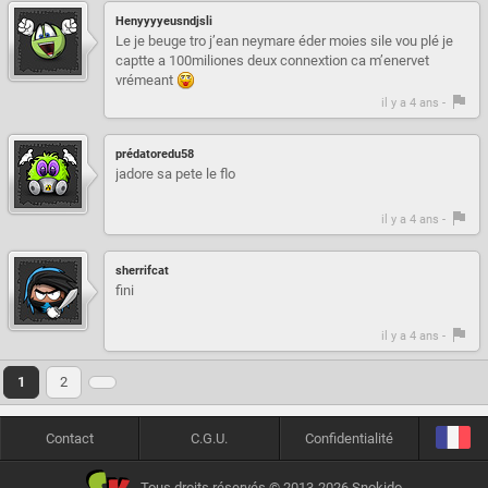
Henyyyyeusndjsli
Le je beuge tro j’ean neymare éder moies sile vou plé je
captte a 100miliones deux connextion ca m’enervet
vrémeant
il y a 4 ans -
prédatoredu58
jadore sa pete le flo
il y a 4 ans -
sherrifcat
fini
il y a 4 ans -
1
2
Contact
C.G.U.
Confidentialité
Tous droits réservés © 2013-2026 Snokido