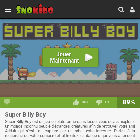
Jouer
Maintenant
89%
487
61
Super Billy Boy
Super Billy Boy est un jeu de plateforme dans lequel vous devrez explorer
un monde inconnu peuplé d'étranges créatures afin de retrouver votre ami
Adduk qui s'est fait capturé par un robot extra-terrestre. Partez à la
recherche de votre compère et affrontez les dangers qui vous attendent