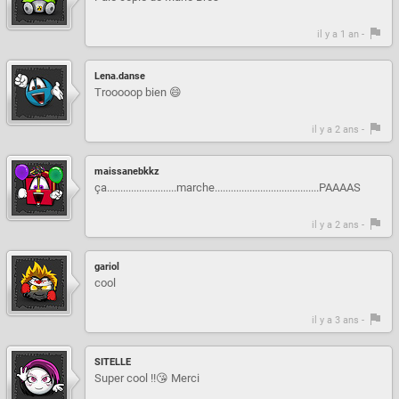
il y a 1 an -
Lena.danse
Trooooop bien 😄
il y a 2 ans -
maissanebkkz
ça..........................marche.......................................PAAAAS
il y a 2 ans -
gariol
cool
il y a 3 ans -
SITELLE
Super cool !!😘 Merci