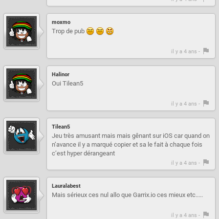
moxmo
Trop de pub
il y a 4 ans -
Halinor
Oui Tilean5
il y a 4 ans -
Tilean5
Jeu très amusant mais mais gênant sur iOS car quand on
n’avance il y a marqué copier et sa le fait à chaque fois
c’est hyper dérangeant
il y a 4 ans -
Lauralabest
Mais sérieux ces nul allo que Garrix.io ces mieux etc.....
il y a 4 ans -