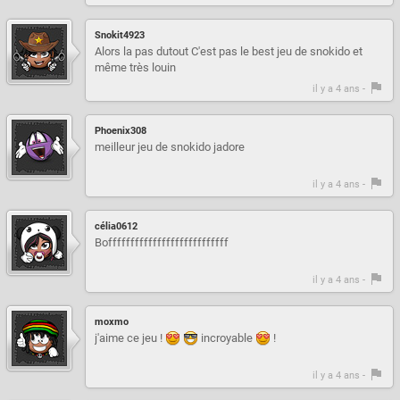
Snokit4923
Alors la pas dutout C'est pas le best jeu de snokido et
même très louin
il y a 4 ans -
Phoenix308
meilleur jeu de snokido jadore
il y a 4 ans -
célia0612
Bofffffffffffffffffffffffffff
il y a 4 ans -
moxmo
j'aime ce jeu !
incroyable
!
il y a 4 ans -