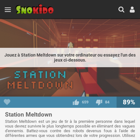
Jouez à Station Meltdown sur votre ordinateur ou essayez l'un des
jeux ci-dessous.
89%
659
84
Station Meltdown
Station Meltdown est un jeu de tir à la première personne dans lequel
vous devrez survivre le plus longtemps possible en éliminant des vagues
d'ennemis. Battez-vous contre des robots devenus fous à l'aide de
différentes armes que vous obtiendrez lors de votre progression. Utilisez