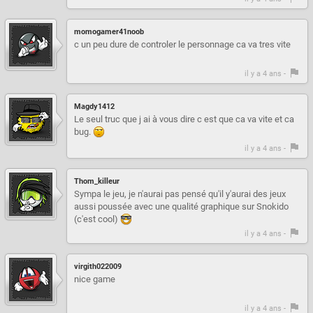
momogamer41noob
c un peu dure de controler le personnage ca va tres vite
il y a 4 ans -
Magdy1412
Le seul truc que j ai à vous dire c est que ca va vite et ca
bug.
il y a 4 ans -
Thom_killeur
Sympa le jeu, je n'aurai pas pensé qu'il y'aurai des jeux
aussi poussée avec une qualité graphique sur Snokido
(c'est cool)
il y a 4 ans -
virgith022009
nice game
il y a 4 ans -