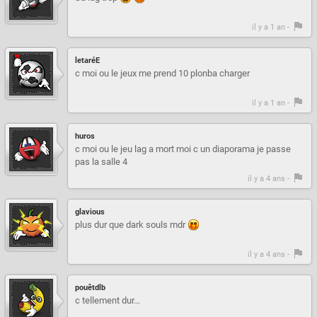
il y a 1 an -
letaréE
c moi ou le jeux me prend 10 plonba charger
il y a 1 an -
huros
c moi ou le jeu lag a mort moi c un diaporama je passe
pas la salle 4
il y a 4 ans -
glavious
plus dur que dark souls mdr
il y a 4 ans -
pouêtdlb
c tellement dur...