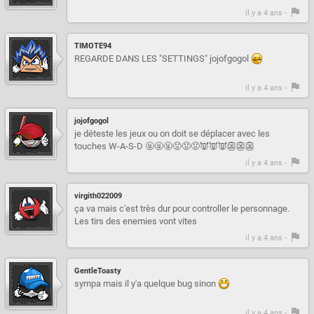
il y a 4 ans -
TIMOTE94
REGARDE DANS LES "SETTINGS" jojofgogol
il y a 4 ans -
jojofgogol
je déteste les jeux ou on doit se déplacer avec les
touches W-A-S-D 🤬🤬🤬😡😡😡👿👿👿👺👺👺
il y a 4 ans -
virgith022009
ça va mais c'est très dur pour controller le personnage.
Les tirs des enemies vont vites
il y a 4 ans -
GentleToasty
sympa mais il y'a quelque bug sinon
il y a 4 ans -