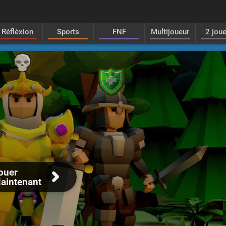
Réfléxion
Sports
FNF
Multijoueur
2 jou
ouer
aintenant