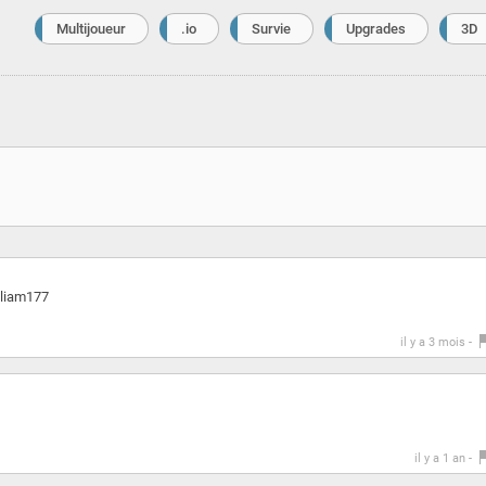
Multijoueur
.io
Survie
Upgrades
3D
t liam177
il y a 3 mois -
il y a 1 an -