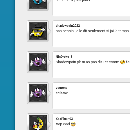
shadowpain2022
pas besoin. je le dit seulement si jai le temps
NinDreke_8
Shadowpain pk tu as pas dit 1er comm
fau
youtone
eclatax
XxxPlush03
trop cool