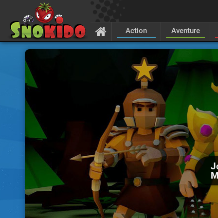
Action
Aventure
J
M