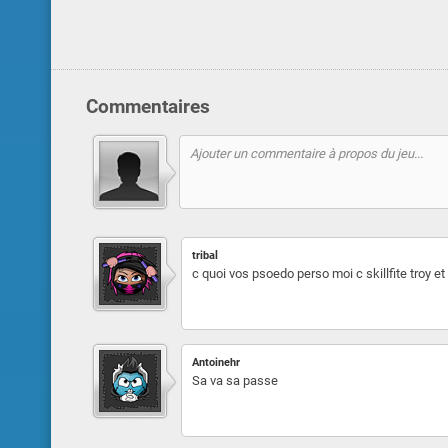
Commentaires
tribal
c quoi vos psoedo perso moi c skillfite troy e
Antoinehr
Sa va sa passe