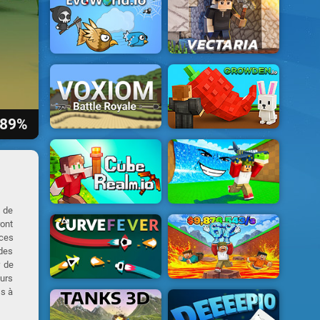
89%
r de
ront
nces
 des
r de
eurs
ss à