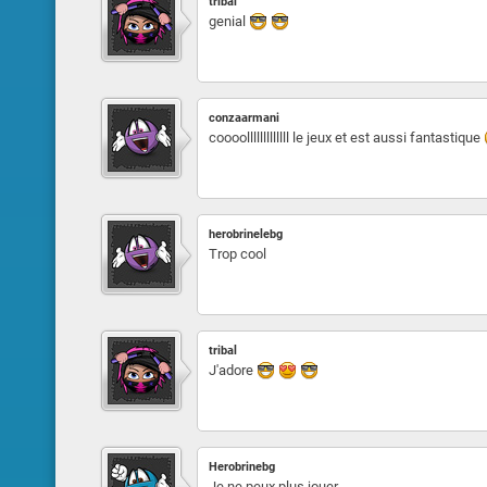
tribal
genial
conzaarmani
coooolllllllllllll le jeux et est aussi fantastique
herobrinelebg
Trop cool
tribal
J'adore
Herobrinebg
Je ne peux plus jouer