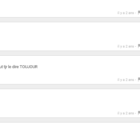
il y a 2 ans -
il y a 2 ans -
t tjr le dire TOUJOUR
il y a 2 ans -
il y a 2 ans -