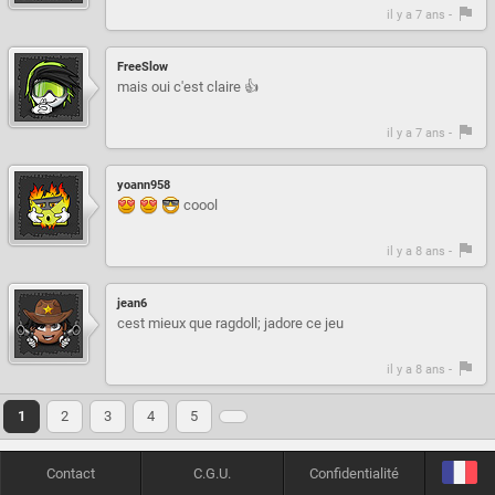
il y a 7 ans -
FreeSlow
mais oui c'est claire 👍
il y a 7 ans -
yoann958
coool
il y a 8 ans -
jean6
cest mieux que ragdoll; jadore ce jeu
il y a 8 ans -
1
2
3
4
5
Contact
C.G.U.
Confidentialité