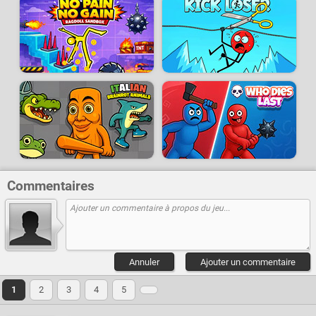
Commentaires
Annuler
Ajouter un commentaire
1
2
3
4
5