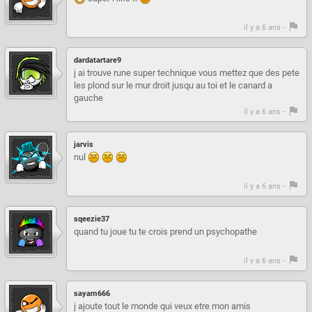
il y a 6 ans -
dardatartare9
j ai trouve rune super technique vous mettez que des pete
les plond sur le mur droit jusqu au toi et le canard a
gauche
il y a 6 ans -
jarvis
nul
il y a 6 ans -
sqeezie37
quand tu joue tu te crois prend un psychopathe
il y a 6 ans -
sayam666
j ajoute tout le monde qui veux etre mon amis