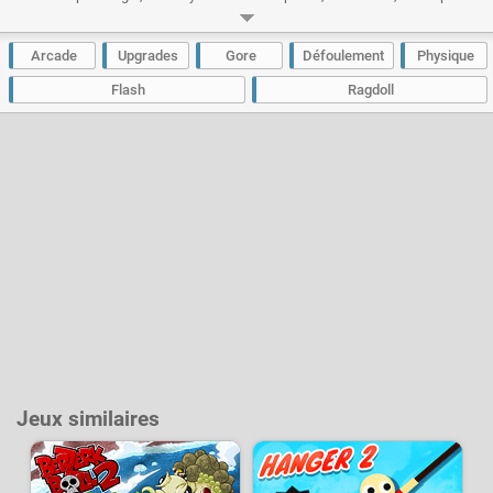
démembrer grâce à votre aide et a votre sens aiguisé de la mesquinerie !
Dépêchez-vous de faire passer le plus de test possible à Flakboy avant
qu'il ne change d'avis... ou qu'il ne soit plus en état !
Arcade
Upgrades
Gore
Défoulement
Physique
Développeur :
Azerion Casual Studio
- Joué
62 k
fois
Flash
Ragdoll
Jeux similaires