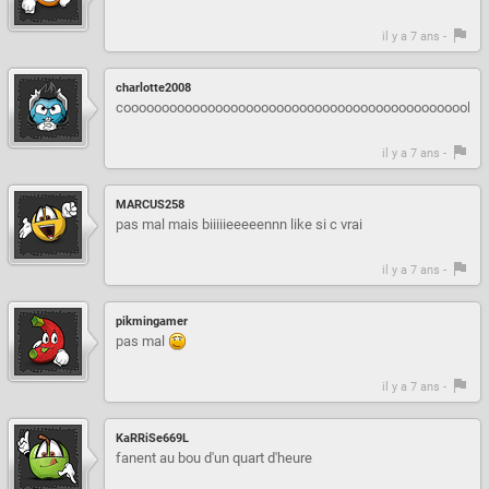
il y a 7 ans -
charlotte2008
cooooooooooooooooooooooooooooooooooooooooooooole
il y a 7 ans -
MARCUS258
pas mal mais biiiiieeeeennn like si c vrai
il y a 7 ans -
pikmingamer
pas mal
il y a 7 ans -
KaRRiSe669L
fanent au bou d'un quart d'heure