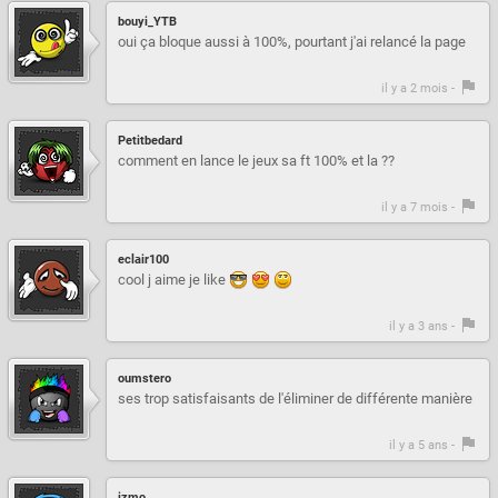
bouyi_YTB
oui ça bloque aussi à 100%, pourtant j'ai relancé la page
il y a 2 mois -
Petitbedard
comment en lance le jeux sa ft 100% et la ??
il y a 7 mois -
eclair100
cool j aime je like
il y a 3 ans -
oumstero
ses trop satisfaisants de l'éliminer de différente manière
il y a 5 ans -
izmo