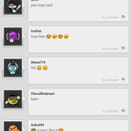
pas trop cool
il y a 5 ans -
IceStar
trop bien
il y a 6 ans -
Dhaou719
fini
il y a 6 ans -
ChacalDedynast
bien
il y a 6 ans -
Goku254
super i like it