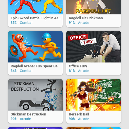
Epic Sword Battle! Fight in Arena
Ragdoll Hit Stickman
85%
- Combat
91%
- Arcade
Ragdoll Arena! Fun Spear Battle!
Office Fury
84%
- Combat
81%
- Arcade
Stickman Destruction
Berzerk Ball
90%
- Arcade
90%
- Arcade