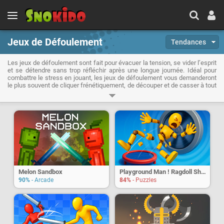
Jeux de Défoulement
Tendances
Les jeux de défoulement sont fait pour évacuer la tension, se vider l’esprit
et se détendre sans trop réfléchir après une longue journée. Idéal pour
combattre le stress en jouant, les jeux de défoulement vous demanderont
le plus souvent de cliquer frénétiquement, de découper et de casser à tout
va dans le but de détruire de multiples objets ou de tuer un maximum de
personnages.
Melon Sandbox
Playground Man ! Ragdoll Show
90%
- Arcade
84%
- Puzzles