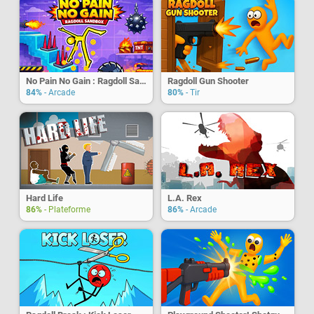
No Pain No Gain : Ragdoll Sandbox
Ragdoll Gun Shooter
84%
- Arcade
80%
- Tir
Hard Life
L.A. Rex
86%
- Plateforme
86%
- Arcade