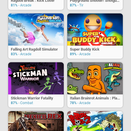
Ragdoll Break : Kick Loser
Playground Shooter! Shotgun Vs. Ragdoll
81%
- Arcade
87%
- Tir
Falling Art Ragdoll Simulator
Super Buddy Kick
83%
- Arcade
89%
- Arcade
Stickman Warrior Fatality
Italian Brainrot Animals : Playground
87%
- Combat
78%
- Arcade