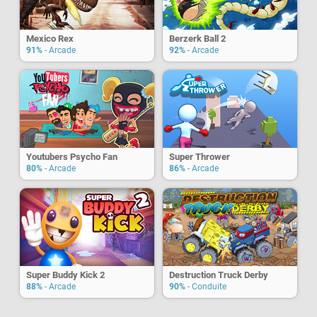
Mexico Rex
Berzerk Ball 2
91%
- Arcade
92%
- Arcade
Youtubers Psycho Fan
Super Thrower
80%
- Arcade
86%
- Arcade
Super Buddy Kick 2
Destruction Truck Derby
88%
- Arcade
90%
- Conduite