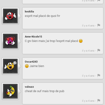
il y a 4 ans -
keskilia
esprit mal placé de quoi frr
il y a 4 ans -
Anne-Nicole15
C grv bien mais j'ai trop l'esprit mal placé
il y a 4 ans -
Oscar4243
Jaime bien
il y a 4 ans -
valouzz
cheat de ouf mais trop de pub
il y a 4 ans -