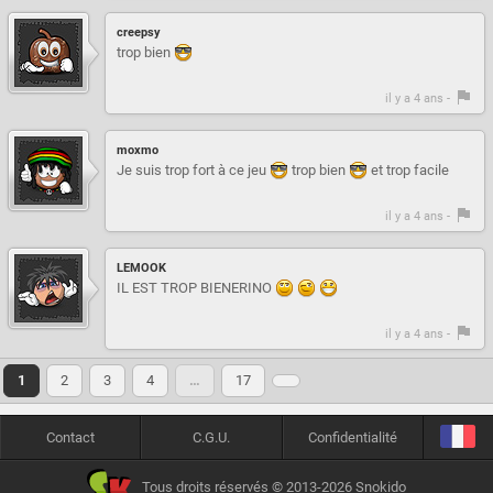
creepsy
trop bien
il y a 4 ans -
moxmo
Je suis trop fort à ce jeu
trop bien
et trop facile
il y a 4 ans -
LEMOOK
IL EST TROP BIENERINO
il y a 4 ans -
1
2
3
4
…
17
Contact
C.G.U.
Confidentialité
Tous droits réservés © 2013-2026 Snokido