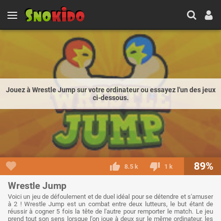
Jouez à Wrestle Jump sur votre ordinateur ou essayez l'un des jeux
ci-dessous.
89%
8.5 k
1 k
Wrestle Jump
Voici un jeu de défoulement et de duel idéal pour se détendre et s'amuser
à 2 ! Wrestle Jump est un combat entre deux lutteurs, le but étant de
réussir à cogner 5 fois la tête de l'autre pour remporter le match. Le jeu
prend tout son sens lorsque l'on joue à deux sur le même ordinateur, les