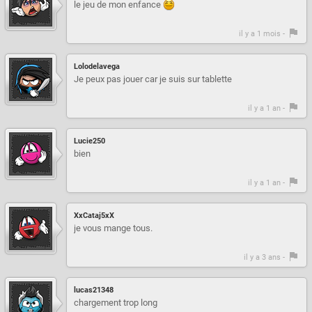
le jeu de mon enfance
il y a 1 mois -
Lolodelavega
Je peux pas jouer car je suis sur tablette
il y a 1 an -
Lucie250
bien
il y a 1 an -
XxCataj5xX
je vous mange tous.
il y a 3 ans -
lucas21348
chargement trop long