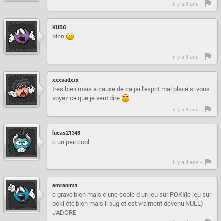
il y a 3 ans -
KUBO
bien
il y a 3 ans -
xxxsadxxx
tres bien mais a cause de ca jai l'esprit mal placé si vous
voyez ce que je veut dire
il y a 3 ans -
lucas21348
c un peu cool
il y a 4 ans -
amranim4
c grave bien mais c une copie d un jeu sur POKI(le jeu sur
poki été bien mais il bug et est vraiment devenu NULL)
JADORE