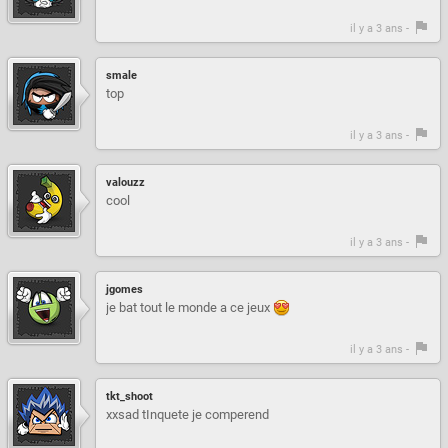
il y a 3 ans -
smale
top
il y a 3 ans -
valouzz
cool
il y a 3 ans -
jgomes
je bat tout le monde a ce jeux
il y a 3 ans -
tkt_shoot
xxsad tInquete je comperend