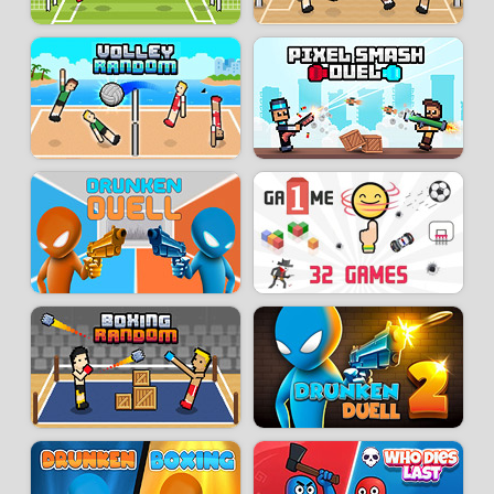
un ami en mode multijoueur local sur le même appareil. Que ce soit en
mode “Normal” pour une campagne complète ou en “Golden Goal” ultra-
rapide, chaque partie reste intense et pleine de rebondissements. La
rejouabilité est infinie grâce aux tirages aléatoires et à la physique jamais
identique.
A Small World Cup 2 est le jeu idéal pour tous ceux qui aiment le football
sans se prendre au sérieux. Humoristique, accessible à tous les âges et
totalement gratuit, il transforme le sport roi en un spectacle burlesque et
addictif. Prêt à faire trembler les filets avec style ? Lancez-vous et
ramenez la coupe à la maison dans ce petit monde de football
complètement dingue !
Développeur :
Rujogames
- Joué
20 k
fois