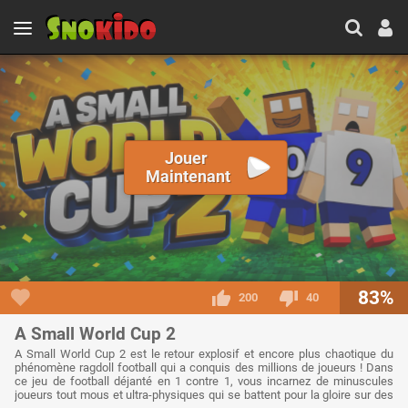
Jouer
Maintenant
83%
200
40
A Small World Cup 2
A Small World Cup 2 est le retour explosif et encore plus chaotique du
phénomène ragdoll football qui a conquis des millions de joueurs ! Dans
ce jeu de football déjanté en 1 contre 1, vous incarnez de minuscules
joueurs tout mous et ultra-physiques qui se battent pour la gloire sur des