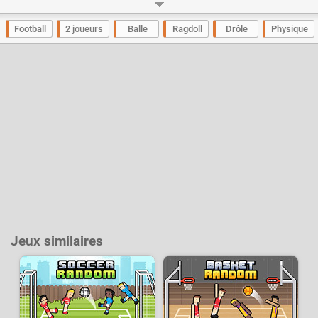
terrains minuscules. Oubliez les simulations réalistes : ici, chaque match
est une véritable comédie physique où les corps volent, rebondissent et
se contorsionnent dans tous les sens
Football
2 joueurs
Balle
Ragdoll
Drôle
Physique
Un gameplay simple d'accès et
immédiatement fun
Le principe est d’une simplicité géniale : cliquez et maintenez pour viser,
relâchez pour tirer ou propulser votre joueur. Mais derrière cette
commande unique se cache un véritable festival de physique burlesque.
Votre petit athlète tout mou devient une arme imprévisible : il peut
s’envoler, faire des acrobaties improbables ou rater complètement son
coup dans un éclat de rire. Chaque but est une victoire méritée et
hilarante, surtout quand le gardien adverse se retrouve la tête en bas ou
que le ballon ricoche de manière totalement inattendue. Parfait pour des
parties rapides entre deux cours ou pendant une pause café !
Des centaines d’équipes et une collection
addictive
Choisissez parmi plus de 160 équipes nationales et clubs mythiques du
monde entier. Que vous soyez fan du Brésil, de la France, du Real, du
Barça ou d’une sélection plus exotique, il y a forcément votre équipe de
Jeux similaires
cœur. Après chaque match, ouvrez des packs de cartes pour
collectionner plus de 280 joueurs et renforcer votre effectif. Construisez
votre dream team, débloquez de nouvelles nations et dominez les
compétitions les plus folles.
Des tournois variés et du multijoueur local
Affrontez l’IA dans 10 coupes différentes aux formats originaux ou défiez