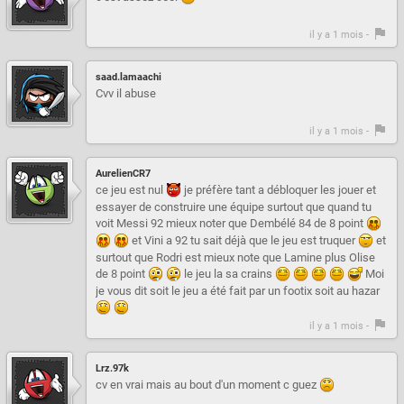
il y a 1 mois -
saad.lamaachi
Cvv il abuse
il y a 1 mois -
AurelienCR7
ce jeu est nul
je préfère tant a débloquer les jouer et
essayer de construire une équipe surtout que quand tu
voit Messi 92 mieux noter que Dembélé 84 de 8 point
et Vini a 92 tu sait déjà que le jeu est truquer
et
surtout que Rodri est mieux note que Lamine plus Olise
de 8 point
le jeu la sa crains
Moi
je vous dit soit le jeu a été fait par un footix soit au hazar
il y a 1 mois -
Lrz.97k
cv en vrai mais au bout d'un moment c guez