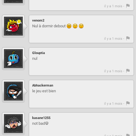
il y a 1 mois -
venom2
Nul à dormir debout
il y a 1 mois -
Glouptia
nul
il y a 1 mois -
Abhackerman
le jeu est bien
il y a 1 mois -
kasane1255
not bad💀