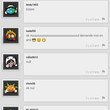
Andy1402
bizare
il y a 5 ans -
nadal50
ok nuuuuuuuuuuuuuuuuuuuuuuuuuuul demande moi en
ami
il y a 5 ans -
célia0612
null
il y a 6 ans -
chris05
ok nul
il y a 6 ans -
NLASOUT