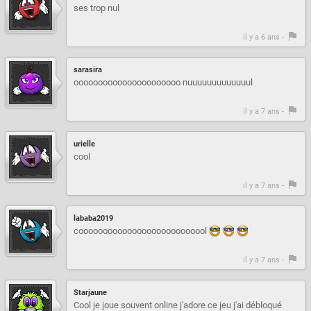
ses trop nul
il y a 6 ans -
sarasira
oooooooooooooooooooooo nuuuuuuuuuuuuul
il y a 7 ans -
urielle
cool
il y a 7 ans -
lababa2019
cooooooooooooooooooooooooool
il y a 7 ans -
Starjaune
Cool je joue souvent online j'adore ce jeu j'ai débloqué