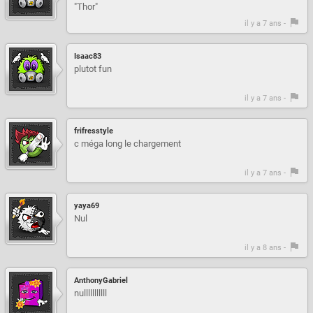
"Thor"
il y a 7 ans -
Isaac83
plutot fun
il y a 7 ans -
frifresstyle
c méga long le chargement
il y a 7 ans -
yaya69
Nul
il y a 8 ans -
AnthonyGabriel
nulllllllllll