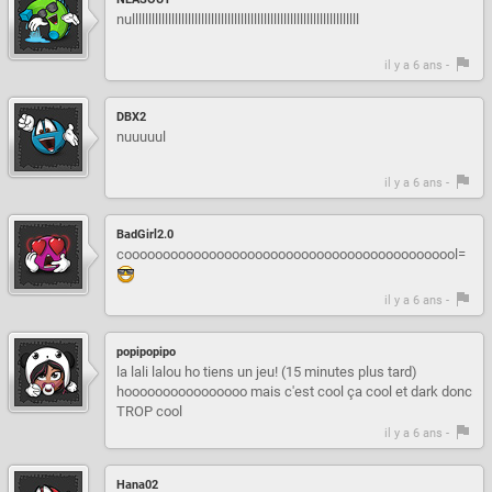
nulllllllllllllllllllllllllllllllllllllllllllllllllllllllllllllllllllll
il y a 6 ans -
DBX2
nuuuuul
il y a 6 ans -
BadGirl2.0
coooooooooooooooooooooooooooooooooooooooooool=
il y a 6 ans -
popipopipo
la lali lalou ho tiens un jeu! (15 minutes plus tard)
hoooooooooooooooo mais c'est cool ça cool et dark donc
TROP cool
il y a 6 ans -
Hana02