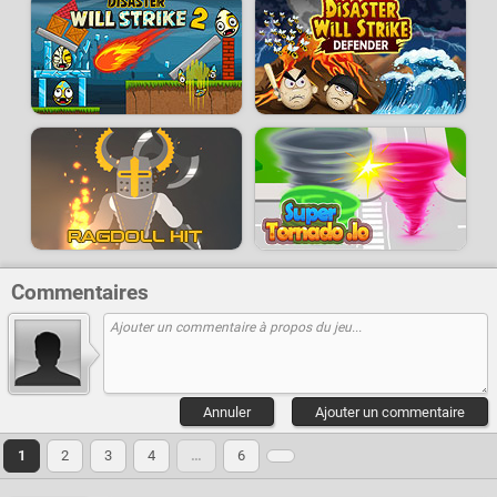
Commentaires
Annuler
Ajouter un commentaire
1
2
3
4
…
6