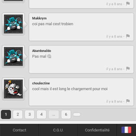
il y a 8 ans -
Makkrym
coi pas mal cest trobien
il y a 8 ans -
Abardonaldo
Pas mal 🤔
il y a 8 ans -
choulectine
cool mais il est long le chargement pour moi
il y a 8 ans -
1
2
3
4
…
6
Contact
C.G.U.
Confidentialité