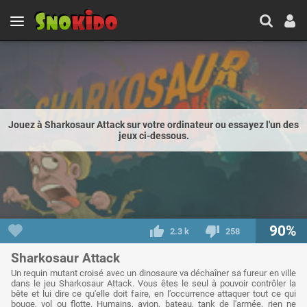
Jouez à Sharkosaur Attack sur votre ordinateur ou essayez l'un des
jeux ci-dessous.
90%
2.3 k
258
Sharkosaur Attack
Un requin mutant croisé avec un dinosaure va déchaîner sa fureur en ville
dans le jeu Sharkosaur Attack. Vous êtes le seul à pouvoir contrôler la
bête et lui dire ce qu'elle doit faire, en l’occurrence attaquer tout ce qui
bouge, vol ou flotte. Humains, avion, bateau, tank de l'armée, rien ne