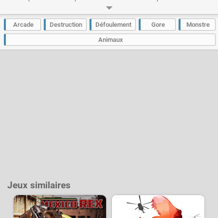
détruisez-les avec votre souffle enflammé ou une mitrailleuse géante !
Votre T-Rex sera-t-il assez féroce pour répandre le chaos dans les 16
niveaux du jeu et survivre au boss final ?
Arcade
Destruction
Défoulement
Gore
Monstre
Développeur :
GameTornado
- Joué
90 k
fois
Animaux
Jeux similaires