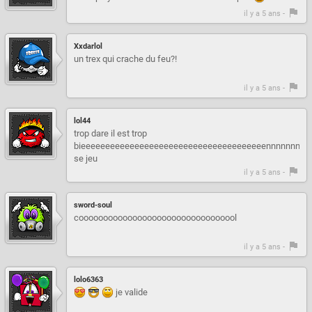
il y a 5 ans -
Xxdarlol
un trex qui crache du feu?!
il y a 5 ans -
lol44
trop dare il est trop
bieeeeeeeeeeeeeeeeeeeeeeeeeeeeeeeeeeeeeennnnnnnnn
se jeu
il y a 5 ans -
sword-soul
cooooooooooooooooooooooooooooooool
il y a 5 ans -
lolo6363
je valide