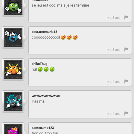
se jeu est cool mais je les termine
il y a 3 ans -
boutarnemaria18
cooooooooooool
il y a 3 ans -
chikoThug
nul
il y a 4 ans -
wwwwwwwwwwww
Pas mal
il y a 4 ans -
camecame123
trop col trop top