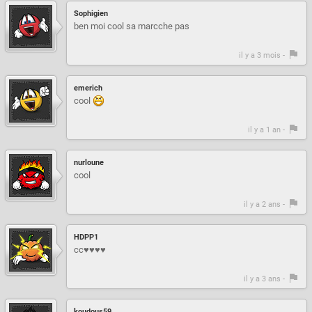
Sophigien
ben moi cool sa marcche pas
il y a 3 mois -
emerich
cool
il y a 1 an -
nurloune
cool
il y a 2 ans -
HDPP1
cc♥♥♥♥
il y a 3 ans -
koudous59