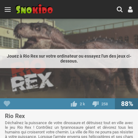
Jouez à Rio Rex sur votre ordinateur ou essayez l'un des jeux ci-
dessous.
88%
2 k
258
Rio Rex
Déchaînez la puissance de votre dinosaure et détruisez tout en ville avec
le jeu Rio Rex ! Contrôlez un tyrannosaure géant et dévorez tous les
humains qui croiseront votre chemin. La ville de Rio ne pourra pas résister
à votre puissance. Lorsque l'armée enverra ses hélicoptères et ses chars