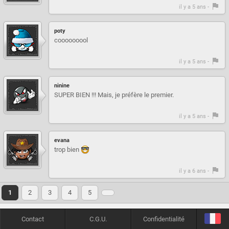
il y a 5 ans -
poty
cooooooool
il y a 5 ans -
ninine
SUPER BIEN !!! Mais, je préfère le premier.
il y a 5 ans -
evana
trop bien
il y a 6 ans -
1
2
3
4
5
Contact
C.G.U.
Confidentialité