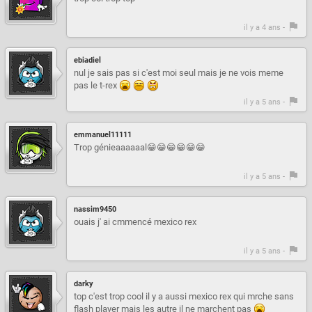
il y a 4 ans -
ebiadiel
nul je sais pas si c'est moi seul mais je ne vois meme
pas le t-rex
il y a 5 ans -
emmanuel11111
Trop génieaaaaaal😁😁😁😁😁😁
il y a 5 ans -
nassim9450
ouais j' ai cmmencé mexico rex
il y a 5 ans -
darky
top c'est trop cool il y a aussi mexico rex qui mrche sans
flash player mais les autre il ne marchent pas