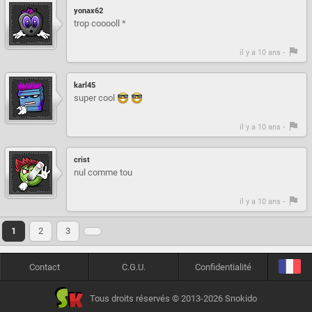
yonax62
trop cooooll *
il y a 10 ans -
karl45
super cool
il y a 10 ans -
crist
nul comme tou
il y a 10 ans -
1
2
3
Contact
C.G.U.
Confidentialité
Tous droits réservés © 2013-2026 Snokido