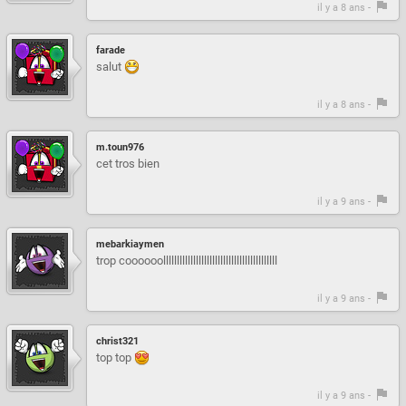
il y a 8 ans -
farade
salut
il y a 8 ans -
m.toun976
cet tros bien
il y a 9 ans -
mebarkiaymen
trop coooooollllllllllllllllllllllllllllllllllllllllll
il y a 9 ans -
christ321
top top
il y a 9 ans -