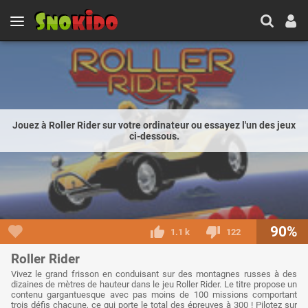
Jouez à Roller Rider sur votre ordinateur ou essayez l'un des jeux
ci-dessous.
90%
1.1 k
122
Roller Rider
Vivez le grand frisson en conduisant sur des montagnes russes à des
dizaines de mètres de hauteur dans le jeu Roller Rider. Le titre propose un
contenu gargantuesque avec pas moins de 100 missions comportant
trois défis chacune, ce qui porte le total des épreuves à 300 ! Pilotez sur