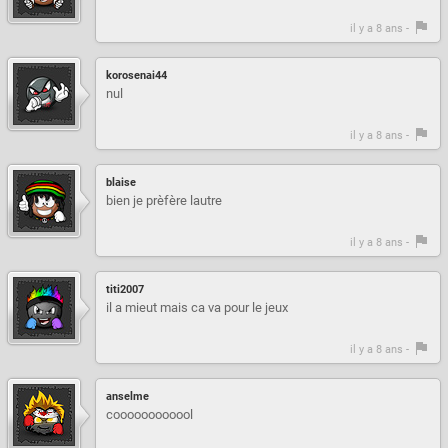
il y a 8 ans -
korosenai44
nul
il y a 8 ans -
blaise
bien je prèfère lautre
il y a 8 ans -
titi2007
il a mieut mais ca va pour le jeux
il y a 8 ans -
anselme
coooooooooool