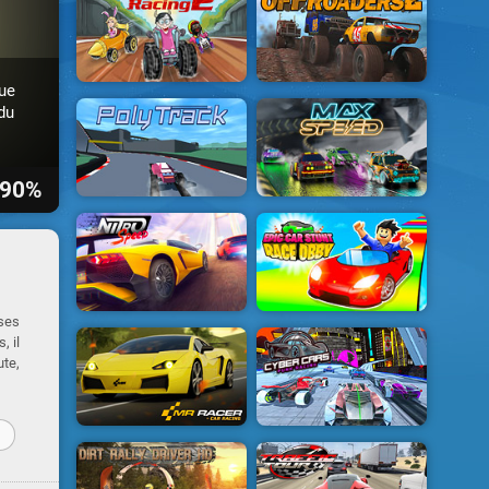
que
du
90%
rses
, il
ute,