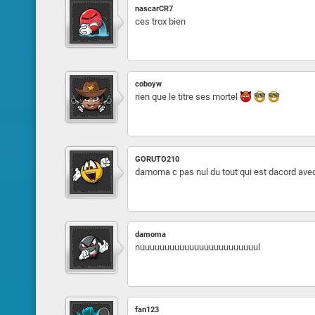
nascarCR7
ces trox bien
coboyw
rien que le titre ses mortel
GORUTO210
damoma c pas nul du tout qui est dacord ave
damoma
nuuuuuuuuuuuuuuuuuuuuuuuul
fan123