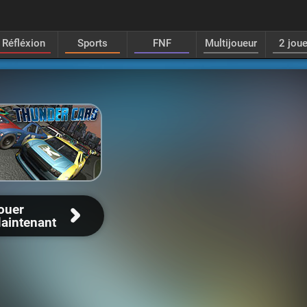
Réfléxion
Sports
FNF
Multijoueur
2 jou
ouer
aintenant