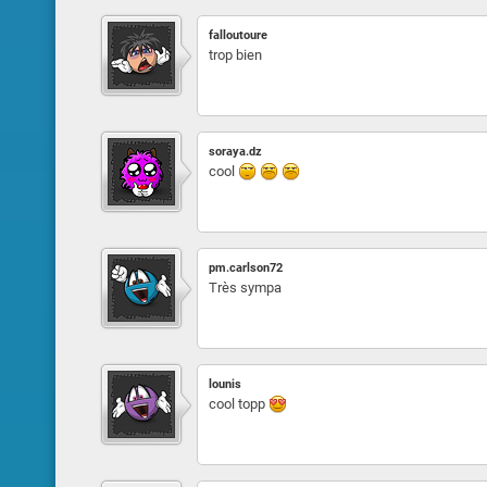
falloutoure
trop bien
soraya.dz
cool
pm.carlson72
Très sympa
lounis
cool topp