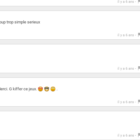
il y a 6 ans -
coup trop simple serieux
il y a 6 ans -
il y a 6 ans -
rci. G kiffer ce jeux.
.
il y a 6 ans -
il y a 6 ans -