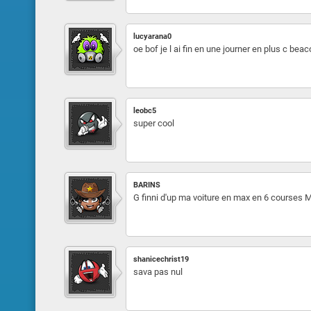
lucyarana0
oe bof je l ai fin en une journer en plus c bea
leobc5
super cool
BARINS
G finni d'up ma voiture en max en 6 courses Me
shanicechrist19
sava pas nul