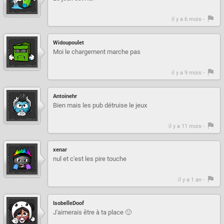
il y a 6 mois -
Widoupoulet
Moi le chargement marche pas
il y a 9 mois -
Antoinehr
Bien mais les pub détruise le jeux
il y a 11 mois -
xenar
nul et c'est les pire touche
il y a 1 an -
IsobelleDoof
J'aimerais être à ta place 🙂