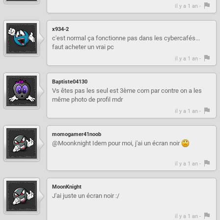
il y a 1 an -
x934-2
c'est normal ça fonctionne pas dans les cybercafés...
faut acheter un vrai pc
il y a 1 an -
Baptiste04130
Vs êtes pas les seul est 3ème com par contre on a les
même photo de profil mdr
il y a 1 an -
momogamer41noob
@Moonknight Idem pour moi, j'ai un écran noir
il y a 1 an -
MoonKnight
J'ai juste un écran noir :/
il y a 1 an -