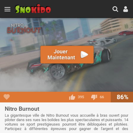
Jouer
Maintenant
86%
395
66
Nitro Burnout
La gigantesque ville de Nitro Burnout vous accueille à bras ouvert pour
piloter dans ses rues les bolides les plus spectaculaires et puissants. 14
voitures se sport prestigieuses pourront être débloquées et pilotées.
Participez à différentes épreuves pour gagner de l'argent et des