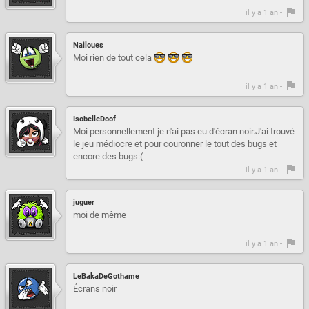
il y a 1 an -
Nailoues
Moi rien de tout cela
il y a 1 an -
IsobelleDoof
Moi personnellement je n'ai pas eu d'écran noir.J'ai trouvé
le jeu médiocre et pour couronner le tout des bugs et
encore des bugs:(
il y a 1 an -
juguer
moi de même
il y a 1 an -
LeBakaDeGothame
Écrans noir